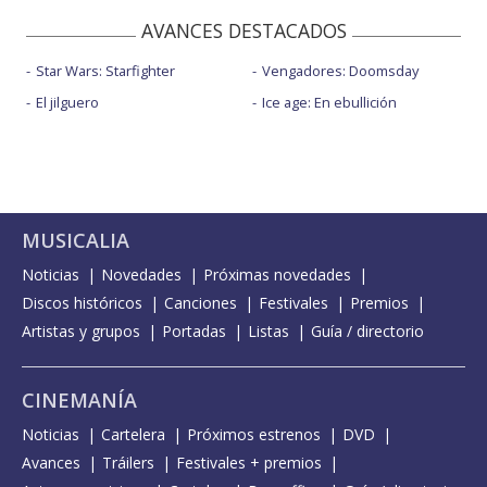
AVANCES DESTACADOS
Star Wars: Starfighter
Vengadores: Doomsday
El jilguero
Ice age: En ebullición
MUSICALIA
Noticias
Novedades
Próximas novedades
Discos históricos
Canciones
Festivales
Premios
Artistas y grupos
Portadas
Listas
Guía / directorio
CINEMANÍA
Noticias
Cartelera
Próximos estrenos
DVD
Avances
Tráilers
Festivales + premios