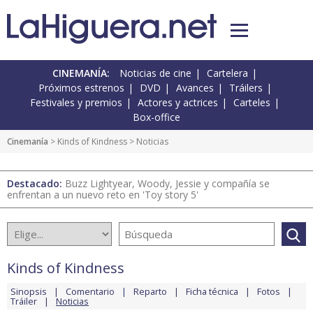
CINEMANÍA:
Noticias de cine
Cartelera
Próximos estrenos
DVD
Avances
Tráilers
Festivales y premios
Actores y actrices
Carteles
Box-office
Cinemanía
>
Kinds of Kindness
> Noticias
Destacado:
Buzz Lightyear, Woody, Jessie y compañía se
enfrentan a un nuevo reto en 'Toy story 5'
Kinds of Kindness
Sinopsis
Comentario
Reparto
Ficha técnica
Fotos
Tráiler
Noticias