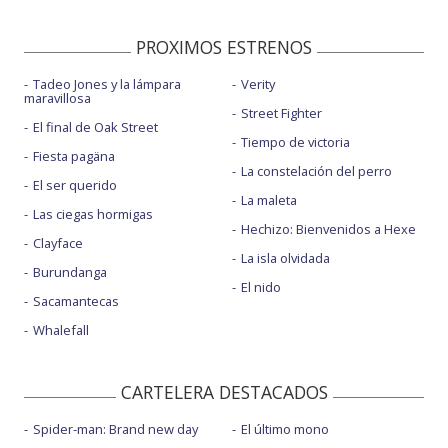
PROXIMOS ESTRENOS
Tadeo Jones y la lámpara
Verity
maravillosa
Street Fighter
El final de Oak Street
Tiempo de victoria
Fiesta pagäna
La constelación del perro
El ser querido
La maleta
Las ciegas hormigas
Hechizo: Bienvenidos a Hexe
Clayface
La isla olvidada
Burundanga
El nido
Sacamantecas
Whalefall
CARTELERA DESTACADOS
Spider-man: Brand new day
El último mono