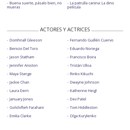
Buena suerte, pásalo bien, no
La patrulla canina: La dino
mueras
película
ACTORES Y ACTRICES
Domhnall Gleeson
Fernando Guillén Cuervo
Benicio Del Toro
Eduardo Noriega
Jason Statham
Francisco Boira
Jennifer Aniston
Tristán Ulloa
Maya Stange
Rinko Kikuchi
Jackie Chan
Dwayne Johnson
Laura Dern
Katherine Heigl
January Jones
Dev Patel
Golshifteh Farahani
Tom Hiddleston
Emilia Clarke
Olga Kurylenko