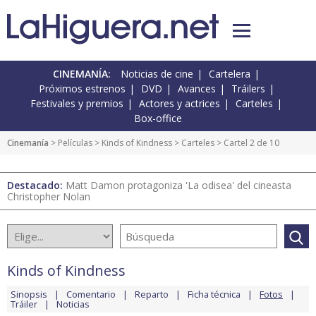
CINEMANÍA:
Noticias de cine
Cartelera
Próximos estrenos
DVD
Avances
Tráilers
Festivales y premios
Actores y actrices
Carteles
Box-office
Cinemanía
> Películas >
Kinds of Kindness
>
Carteles
> Cartel 2 de 10
Destacado:
Matt Damon protagoniza 'La odisea' del cineasta
Christopher Nolan
Kinds of Kindness
Sinopsis
Comentario
Reparto
Ficha técnica
Fotos
Tráiler
Noticias