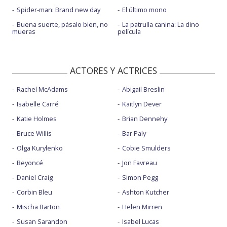
Spider-man: Brand new day
El último mono
Buena suerte, pásalo bien, no
La patrulla canina: La dino
mueras
película
ACTORES Y ACTRICES
Rachel McAdams
Abigail Breslin
Isabelle Carré
Kaitlyn Dever
Katie Holmes
Brian Dennehy
Bruce Willis
Bar Paly
Olga Kurylenko
Cobie Smulders
Beyoncé
Jon Favreau
Daniel Craig
Simon Pegg
Corbin Bleu
Ashton Kutcher
Mischa Barton
Helen Mirren
Susan Sarandon
Isabel Lucas