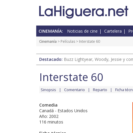
CINEMANÍA:
Noticias de cine
Cartelera
Pr
Cinemanía
> Películas > Interstate 60
Destacado:
Buzz Lightyear, Woody, Jessie y com
Interstate 60
Sinopsis
Comentario
Reparto
Ficha técn
Comedia
Canadá - Estados Unidos
Año: 2002
116 minutos