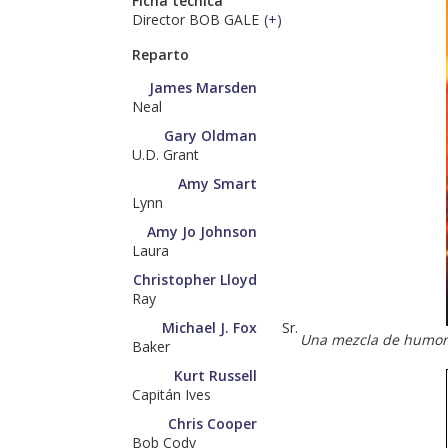
Ficha técnica
Director BOB GALE
(
+
)
Reparto
James Marsden
Neal
Gary Oldman
U.D. Grant
Amy Smart
Lynn
Amy Jo Johnson
Laura
Christopher Lloyd
Ray
Michael J. Fox
Sr.
Una mezcla de humor, 
Baker
Kurt Russell
Capitán Ives
Chris Cooper
Bob Cody