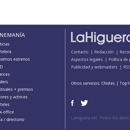
INEMANÍA
icias
telera
Contacto
Redacción
Reco
óximos estrenos
Aspectos legales
Política de
D
Publicidad y webmasters
RS
ances
ilers
Otros servicios:
Chistes
|
Top1
stivales + premios
ores y actrices
teles
x-office
LaHiguera.net. Todos los dere
a / directorio