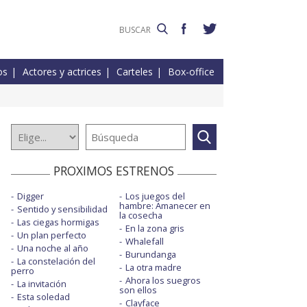
os
Actores y actrices
Carteles
Box-office
PROXIMOS ESTRENOS
Digger
Los juegos del
hambre: Amanecer en
Sentido y sensibilidad
la cosecha
Las ciegas hormigas
En la zona gris
Un plan perfecto
Whalefall
Una noche al año
Burundanga
La constelación del
La otra madre
perro
Ahora los suegros
La invitación
son ellos
Esta soledad
Clayface