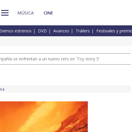
MÚSICA
CINE
óximos estrenos
DVD
Avances
Tráilers
Festivales y premi
pañía se enfrentan a un nuevo reto en 'Toy story 5'
ica