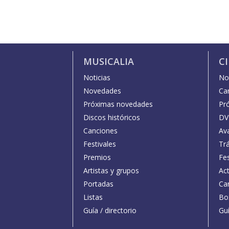
MUSICALIA
C
Noticias
Not
Novedades
Car
Próximas novedades
Pr
Discos históricos
DV
Canciones
Av
Festivales
Trá
Premios
Fe
Artistas y grupos
Act
Portadas
Car
Listas
Bo
Guía / directorio
Guí