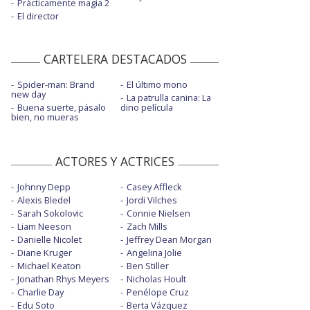
Prácticamente magia 2
El director
CARTELERA DESTACADOS
Spider-man: Brand
El último mono
new day
La patrulla canina: La
Buena suerte, pásalo
dino película
bien, no mueras
ACTORES Y ACTRICES
Johnny Depp
Casey Affleck
Alexis Bledel
Jordi Vilches
Sarah Sokolovic
Connie Nielsen
Liam Neeson
Zach Mills
Danielle Nicolet
Jeffrey Dean Morgan
Diane Kruger
Angelina Jolie
Michael Keaton
Ben Stiller
Jonathan Rhys Meyers
Nicholas Hoult
Charlie Day
Penélope Cruz
Edu Soto
Berta Vázquez