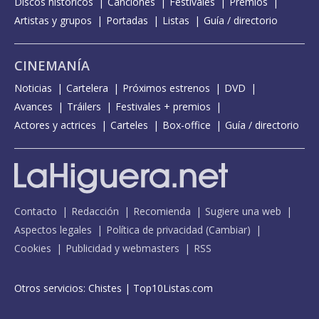
Discos históricos
Canciones
Festivales
Premios
Artistas y grupos
Portadas
Listas
Guía / directorio
CINEMANÍA
Noticias
Cartelera
Próximos estrenos
DVD
Avances
Tráilers
Festivales + premios
Actores y actrices
Carteles
Box-office
Guía / directorio
Contacto
Redacción
Recomienda
Sugiere una web
Aspectos legales
Política de privacidad
(
Cambiar
)
Cookies
Publicidad y webmasters
RSS
Otros servicios:
Chistes
|
Top10Listas.com