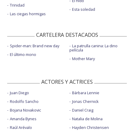
El nido
Trinidad
Esta soledad
Las ciegas hormigas
CARTELERA DESTACADOS
Spider-man: Brand new day
La patrulla canina: La dino
película
El último mono
Mother Mary
ACTORES Y ACTRICES
Juan Diego
Bárbara Lennie
Rodolfo Sancho
Jonas Chernick
Bojana Novakovic
Daniel Craig
Amanda Bynes
Natalia de Molina
Raúl Arévalo
Hayden Christensen