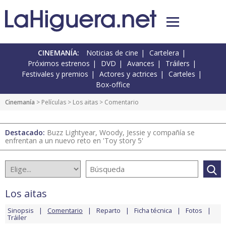
CINEMANÍA:
Noticias de cine
Cartelera
Próximos estrenos
DVD
Avances
Tráilers
Festivales y premios
Actores y actrices
Carteles
Box-office
Cinemanía
> Películas >
Los aitas
> Comentario
Destacado:
Buzz Lightyear, Woody, Jessie y compañía se
enfrentan a un nuevo reto en 'Toy story 5'
Los aitas
Sinopsis
Comentario
Reparto
Ficha técnica
Fotos
Tráiler