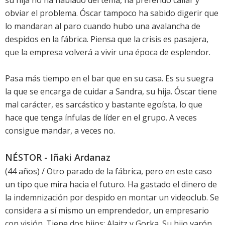
su hija no ha hablado del tema, ha preferido callar y
obviar el problema. Óscar tampoco ha sabido digerir que
lo mandaran al paro cuando hubo una avalancha de
despidos en la fábrica. Piensa que la crisis es pasajera,
que la empresa volverá a vivir una época de esplendor.
Pasa más tiempo en el bar que en su casa. Es su suegra
la que se encarga de cuidar a Sandra, su hija. Óscar tiene
mal carácter, es sarcástico y bastante egoísta, lo que
hace que tenga ínfulas de líder en el grupo. A veces
consigue mandar, a veces no.
NÉSTOR - Iñaki Ardanaz
(44 años) / Otro parado de la fábrica, pero en este caso
un tipo que mira hacia el futuro. Ha gastado el dinero de
la indemnización por despido en montar un videoclub. Se
considera a sí mismo un emprendedor, un empresario
con visión. Tiene dos hijos: Alaitz y Gorka. Su hijo varón