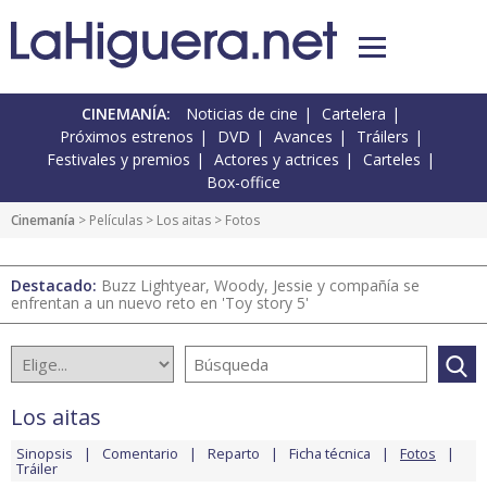
CINEMANÍA:
Noticias de cine
Cartelera
Próximos estrenos
DVD
Avances
Tráilers
Festivales y premios
Actores y actrices
Carteles
Box-office
Cinemanía
> Películas >
Los aitas
> Fotos
Destacado:
Buzz Lightyear, Woody, Jessie y compañía se
enfrentan a un nuevo reto en 'Toy story 5'
Los aitas
Sinopsis
Comentario
Reparto
Ficha técnica
Fotos
Tráiler