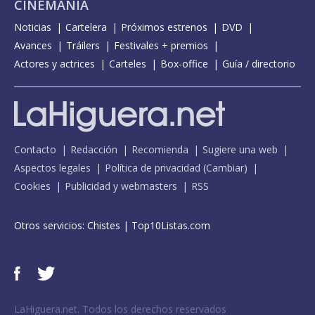
CINEMANÍA
Noticias
Cartelera
Próximos estrenos
DVD
Avances
Tráilers
Festivales + premios
Actores y actrices
Carteles
Box-office
Guía / directorio
Contacto
Redacción
Recomienda
Sugiere una web
Aspectos legales
Política de privacidad
(
Cambiar
)
Cookies
Publicidad y webmasters
RSS
Otros servicios:
Chistes
|
Top10Listas.com
LaHiguera.net. Todos los derechos reservados