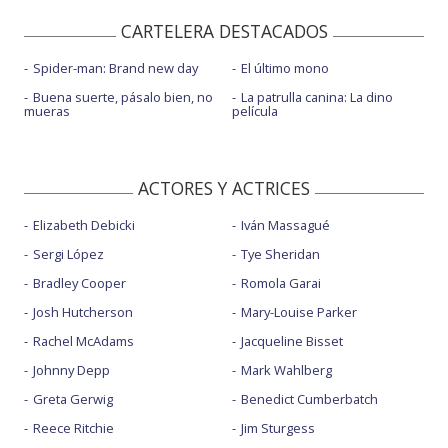
CARTELERA DESTACADOS
Spider-man: Brand new day
El último mono
Buena suerte, pásalo bien, no
La patrulla canina: La dino
mueras
película
ACTORES Y ACTRICES
Elizabeth Debicki
Iván Massagué
Sergi López
Tye Sheridan
Bradley Cooper
Romola Garai
Josh Hutcherson
Mary-Louise Parker
Rachel McAdams
Jacqueline Bisset
Johnny Depp
Mark Wahlberg
Greta Gerwig
Benedict Cumberbatch
Reece Ritchie
Jim Sturgess