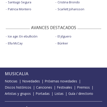
Santiago Segura
Cristina Brondo
Patricia Montero
Scarlett Johansson
AVANCES DESTACADOS
Ice age: En ebullición
El jilguero
Ella McCay
Búnker
MUSICALIA
Noticias
Novedades
Próximas novedades
Discos históricos
Canciones
Festivales
Premios
Artistas y grupos
Portadas
Listas
Guía / directorio