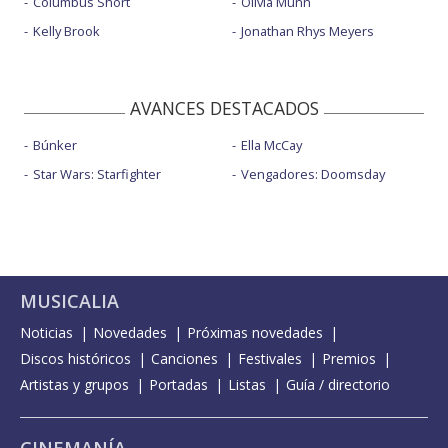
Columbus Short
Olivia Munn
Kelly Brook
Jonathan Rhys Meyers
AVANCES DESTACADOS
Búnker
Ella McCay
Star Wars: Starfighter
Vengadores: Doomsday
MUSICALIA
Noticias
Novedades
Próximas novedades
Discos históricos
Canciones
Festivales
Premios
Artistas y grupos
Portadas
Listas
Guía / directorio