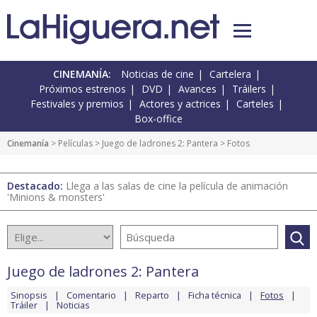
CINEMANÍA:
Noticias de cine
Cartelera
Próximos estrenos
DVD
Avances
Tráilers
Festivales y premios
Actores y actrices
Carteles
Box-office
Cinemanía
> Películas >
Juego de ladrones 2: Pantera
> Fotos
Destacado:
Llega a las salas de cine la película de animación
'Minions & monsters'
Juego de ladrones 2: Pantera
Sinopsis
Comentario
Reparto
Ficha técnica
Fotos
Tráiler
Noticias