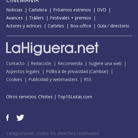
CINEMANÍA
Noticias
Cartelera
Próximos estrenos
DVD
Avances
Tráilers
Festivales + premios
Actores y actrices
Carteles
Box-office
Guía / directorio
Contacto
Redacción
Recomienda
Sugiere una web
Aspectos legales
Política de privacidad
(
Cambiar
)
Cookies
Publicidad y webmasters
RSS
Otros servicios:
Chistes
|
Top10Listas.com
LaHiguera.net. Todos los derechos reservados