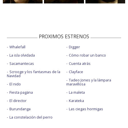
PROXIMOS ESTRENOS
Whalefall
Digger
La isla olvidada
Cómo robar un banco
Sacamantecas
Cuenta atrás
Scrooge y los fantasmas de la
Clayface
Navidad
Tadeo Jones y la lámpara
El nido
maravillosa
Fiesta pagäna
La maleta
El director
Karateka
Burundanga
Las ciegas hormigas
La constelación del perro