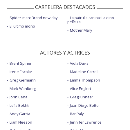
CARTELERA DESTACADOS
Spider-man: Brand new day
La patrulla canina: La dino
película
El último mono
Mother Mary
ACTORES Y ACTRICES
Brent Spiner
Viola Davis
Irene Escolar
Madeline Carroll
Greg Germann
Emma Thompson
Mark Wahlberg
Alice Englert
John Cena
Greg Kinnear
Leïla Bekhti
Juan Diego Botto
Andy Garcia
Bar Paly
Liam Neeson
Jennifer Lawrence