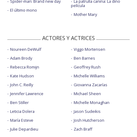
Spider-man: Brand new day
La patrulla canina: La dino
película
El último mono
Mother Mary
ACTORES Y ACTRICES
Noureen DeWulf
Viggo Mortensen
Adam Brody
Ben Barnes
Rebecca Romijn
Geoffrey Rush
Kate Hudson
Michelle Williams
John C. Reilly
Giovanna Zacarías
Jennifer Lawrence
Michael Sheen
Ben Stiller
Michelle Monaghan
Leticia Dolera
Jason Sudeikis
María Esteve
Josh Hutcherson
Julie Depardieu
Zach Braff