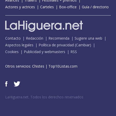
Avances
Tráilers
Festivales + premios
Actores y actrices
Carteles
Box-office
Guía / directorio
Contacto
Redacción
Recomienda
Sugiere una web
Aspectos legales
Política de privacidad
(
Cambiar
)
Cookies
Publicidad y webmasters
RSS
Otros servicios:
Chistes
|
Top10Listas.com
LaHiguera.net. Todos los derechos reservados