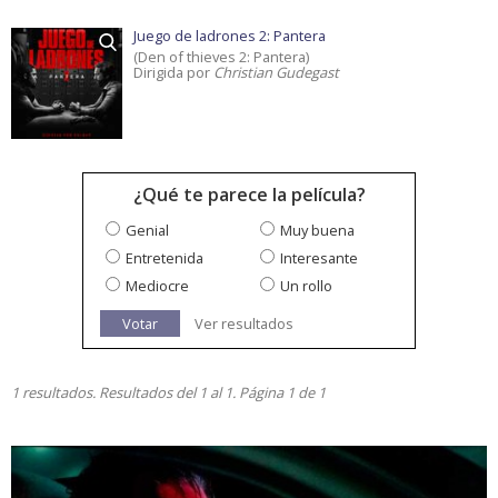
Juego de ladrones 2: Pantera
(Den of thieves 2: Pantera)
Dirigida por
Christian Gudegast
¿Qué te parece la película?
Genial
Muy buena
Entretenida
Interesante
Mediocre
Un rollo
Votar
Ver resultados
1 resultados. Resultados del 1 al 1. Página 1 de 1