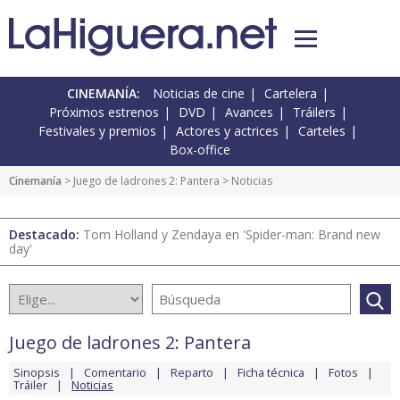
CINEMANÍA:
Noticias de cine
Cartelera
Próximos estrenos
DVD
Avances
Tráilers
Festivales y premios
Actores y actrices
Carteles
Box-office
Cinemanía
>
Juego de ladrones 2: Pantera
> Noticias
Destacado:
Tom Holland y Zendaya en 'Spider-man: Brand new
day'
Juego de ladrones 2: Pantera
Sinopsis
Comentario
Reparto
Ficha técnica
Fotos
Tráiler
Noticias