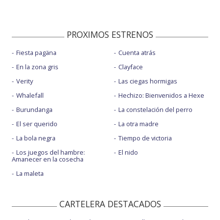
PROXIMOS ESTRENOS
Fiesta pagäna
Cuenta atrás
En la zona gris
Clayface
Verity
Las ciegas hormigas
Whalefall
Hechizo: Bienvenidos a Hexe
Burundanga
La constelación del perro
El ser querido
La otra madre
La bola negra
Tiempo de victoria
Los juegos del hambre:
El nido
Amanecer en la cosecha
La maleta
CARTELERA DESTACADOS