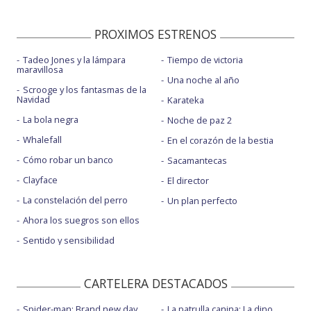
PROXIMOS ESTRENOS
Tadeo Jones y la lámpara
Tiempo de victoria
maravillosa
Una noche al año
Scrooge y los fantasmas de la
Navidad
Karateka
La bola negra
Noche de paz 2
Whalefall
En el corazón de la bestia
Cómo robar un banco
Sacamantecas
Clayface
El director
La constelación del perro
Un plan perfecto
Ahora los suegros son ellos
Sentido y sensibilidad
CARTELERA DESTACADOS
Spider-man: Brand new day
La patrulla canina: La dino