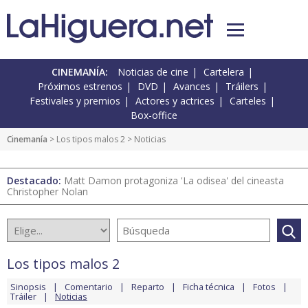
CINEMANÍA:
Noticias de cine
Cartelera
Próximos estrenos
DVD
Avances
Tráilers
Festivales y premios
Actores y actrices
Carteles
Box-office
Cinemanía
>
Los tipos malos 2
> Noticias
Destacado:
Matt Damon protagoniza 'La odisea' del cineasta
Christopher Nolan
Los tipos malos 2
Sinopsis
Comentario
Reparto
Ficha técnica
Fotos
Tráiler
Noticias