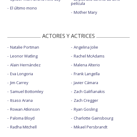
película
El último mono
Mother Mary
ACTORES Y ACTRICES
Natalie Portman
Angelina Jolie
Leonor Watling
Rachel McAdams
Alain Hernández
Malena Alterio
Eva Longoria
Frank Langella
Jim Carrey
Javier Cámara
Samuel Bottomley
Zach Galifianakis
Itsaso Arana
Zach Cregger
Rowan Atkinson
Ryan Gosling
Paloma Bloyd
Charlotte Gainsbourg
Radha Mitchell
Mikael Persbrandt