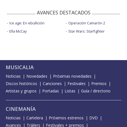
AVANCES DESTACADOS
Ice age: En ebullición
Operación Camarón 2
Ella McCay
Star Wars: Starfighter
MUSICALIA
Noticias
Novedades
Próximas novedades
Discos históricos
Canciones
Festivales
Premios
Artistas y grupos
Portadas
Listas
Guía / directorio
CINEMANÍA
Noticias
Cartelera
Próximos estrenos
DVD
Avances
Tráilers
Festivales + premios