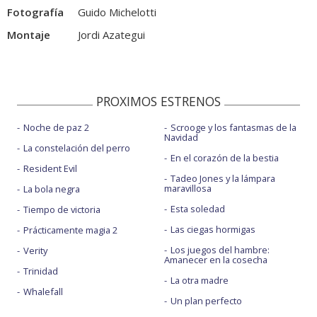
Fotografía
Guido Michelotti
Montaje
Jordi Azategui
PROXIMOS ESTRENOS
Noche de paz 2
Scrooge y los fantasmas de la
Navidad
La constelación del perro
En el corazón de la bestia
Resident Evil
Tadeo Jones y la lámpara
maravillosa
La bola negra
Esta soledad
Tiempo de victoria
Las ciegas hormigas
Prácticamente magia 2
Los juegos del hambre:
Verity
Amanecer en la cosecha
Trinidad
La otra madre
Whalefall
Un plan perfecto