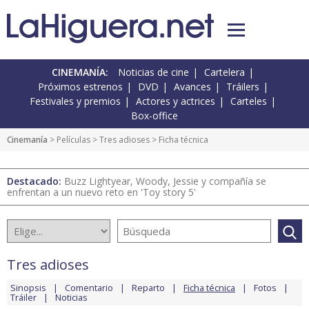
CINEMANÍA:
Noticias de cine
Cartelera
Próximos estrenos
DVD
Avances
Tráilers
Festivales y premios
Actores y actrices
Carteles
Box-office
Cinemanía
> Películas >
Tres adioses
> Ficha técnica
Destacado:
Buzz Lightyear, Woody, Jessie y compañía se
enfrentan a un nuevo reto en 'Toy story 5'
Tres adioses
Sinopsis
Comentario
Reparto
Ficha técnica
Fotos
Tráiler
Noticias