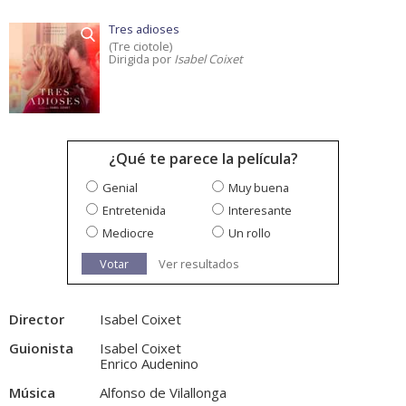
Tres adioses
(Tre ciotole)
Dirigida por
Isabel Coixet
¿Qué te parece la película?
Genial
Muy buena
Entretenida
Interesante
Mediocre
Un rollo
Votar
Ver resultados
Director
Isabel Coixet
Guionista
Isabel Coixet
Enrico Audenino
Música
Alfonso de Vilallonga