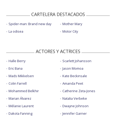
CARTELERA DESTACADOS
Spider-man: Brand new day
Mother Mary
La odisea
Motor City
ACTORES Y ACTRICES
Halle Berry
Scarlett Johansson
Eric Bana
Jason Momoa
Mads Mikkelsen
Kate Beckinsale
Colin Farrell
Amanda Peet
Mohammed Belkhir
Catherine Zeta-Jones
Marian Álvarez
Natalia Verbeke
Mélanie Laurent
Dwayne Johnson
Dakota Fanning
Jennifer Garner