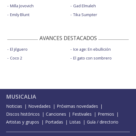
Milla Jovovich
Gad Elmaleh
Emily Blunt
Tika Sumpter
AVANCES DESTACADOS
El jilguero
Ice age: En ebullición
Coco 2
El gato con sombrero
MUSICALIA
Noticias
Novedades
Próximas novedades
Discos históricos
Canciones
Festivales
Premios
Artistas y grupos
Portadas
Listas
Guía / directorio