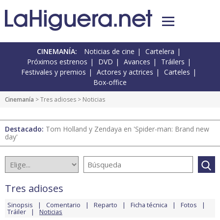
CINEMANÍA:
Noticias de cine
Cartelera
Próximos estrenos
DVD
Avances
Tráilers
Festivales y premios
Actores y actrices
Carteles
Box-office
Cinemanía
>
Tres adioses
> Noticias
Destacado:
Tom Holland y Zendaya en 'Spider-man: Brand new
day'
Tres adioses
Sinopsis
Comentario
Reparto
Ficha técnica
Fotos
Tráiler
Noticias