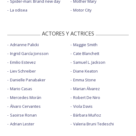
Spider-man: Brand new day
Mother Mary
La odisea
Motor City
ACTORES Y ACTRICES
Adrianne Palicki
Maggie Smith
Ingrid García Jonsson
Cate Blanchett
Emilio Estevez
Samuel L. Jackson
Liev Schreiber
Diane Keaton
Danielle Panabaker
Emma Stone
Mario Casas
Marian Álvarez
Mercedes Morán
Robert De Niro
Álvaro Cervantes
Viola Davis
Saoirse Ronan
Bárbara Muñoz
Adrian Lester
Valeria Bruni Tedeschi