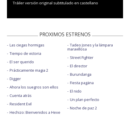
Tráiler versión original subtitulado en castellano
PROXIMOS ESTRENOS
Las ciegas hormigas
Tadeo Jones y la lámpara
maravillosa
Tiempo de victoria
Street Fighter
El ser querido
El director
Prácticamente magia 2
Burundanga
Digger
Fiesta pagäna
Ahora los suegros son ellos
El nido
Cuenta atrás
Un plan perfecto
Resident Evil
Noche de paz 2
Hechizo: Bienvenidos a Hexe