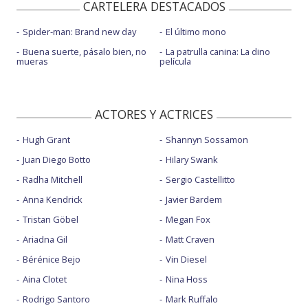
CARTELERA DESTACADOS
Spider-man: Brand new day
El último mono
Buena suerte, pásalo bien, no
La patrulla canina: La dino
mueras
película
ACTORES Y ACTRICES
Hugh Grant
Shannyn Sossamon
Juan Diego Botto
Hilary Swank
Radha Mitchell
Sergio Castellitto
Anna Kendrick
Javier Bardem
Tristan Göbel
Megan Fox
Ariadna Gil
Matt Craven
Bérénice Bejo
Vin Diesel
Aina Clotet
Nina Hoss
Rodrigo Santoro
Mark Ruffalo