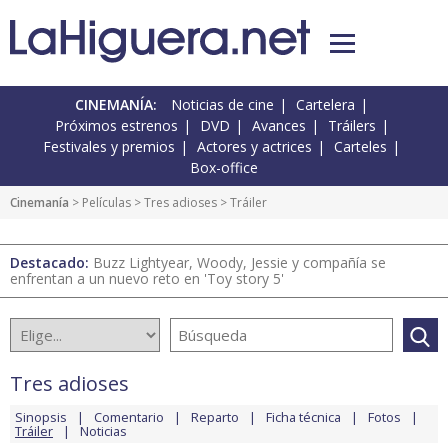
CINEMANÍA:
Noticias de cine
Cartelera
Próximos estrenos
DVD
Avances
Tráilers
Festivales y premios
Actores y actrices
Carteles
Box-office
Cinemanía
> Películas >
Tres adioses
> Tráiler
Destacado:
Buzz Lightyear, Woody, Jessie y compañía se
enfrentan a un nuevo reto en 'Toy story 5'
Tres adioses
Sinopsis
Comentario
Reparto
Ficha técnica
Fotos
Tráiler
Noticias