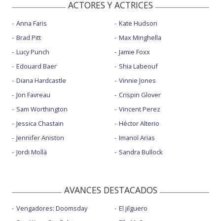
ACTORES Y ACTRICES
Anna Faris
Kate Hudson
Brad Pitt
Max Minghella
Lucy Punch
Jamie Foxx
Edouard Baer
Shia Labeouf
Diana Hardcastle
Vinnie Jones
Jon Favreau
Crispin Glover
Sam Worthington
Vincent Perez
Jessica Chastain
Héctor Alterio
Jennifer Aniston
Imanol Arias
Jordi Mollà
Sandra Bullock
AVANCES DESTACADOS
Vengadores: Doomsday
El jilguero