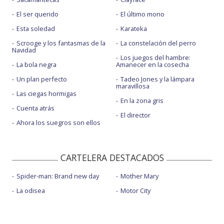
El ser querido
El último mono
Esta soledad
Karateka
Scrooge y los fantasmas de la
La constelación del perro
Navidad
Los juegos del hambre:
La bola negra
Amanecer en la cosecha
Un plan perfecto
Tadeo Jones y la lámpara
maravillosa
Las ciegas hormigas
En la zona gris
Cuenta atrás
El director
Ahora los suegros son ellos
CARTELERA DESTACADOS
Spider-man: Brand new day
Mother Mary
La odisea
Motor City