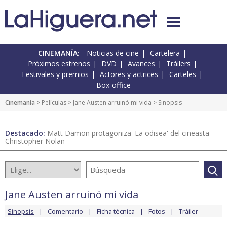
CINEMANÍA:
Noticias de cine
Cartelera
Próximos estrenos
DVD
Avances
Tráilers
Festivales y premios
Actores y actrices
Carteles
Box-office
Cinemanía
> Películas >
Jane Austen arruinó mi vida
> Sinopsis
Destacado:
Matt Damon protagoniza 'La odisea' del cineasta
Christopher Nolan
Jane Austen arruinó mi vida
Sinopsis
Comentario
Ficha técnica
Fotos
Tráiler