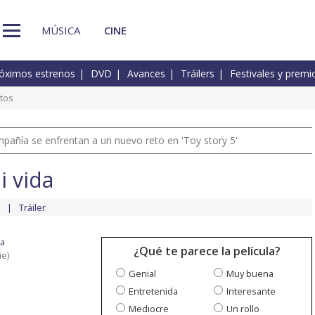
MÚSICA
CINE
óximos estrenos
DVD
Avances
Tráilers
Festivales y premi
tos
pañía se enfrentan a un nuevo reto en 'Toy story 5'
i vida
Tráiler
da
¿Qué te parece la película?
ie)
Genial
Muy buena
Entretenida
Interesante
Mediocre
Un rollo