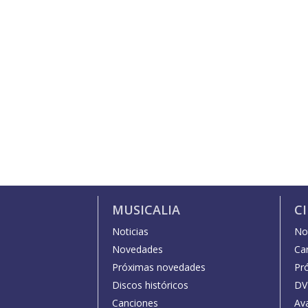
MUSICALIA
C
Noticias
Not
Novedades
Car
Próximas novedades
Pr
Discos históricos
DV
Canciones
Av