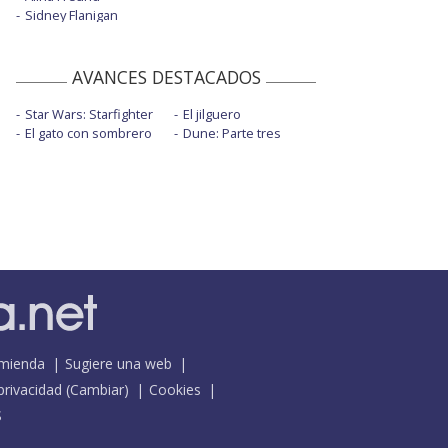
Sidney Flanigan
AVANCES DESTACADOS
Star Wars: Starfighter
El jilguero
El gato con sombrero
Dune: Parte tres
mienda
Sugiere una web
 privacidad
(
Cambiar
)
Cookies
S