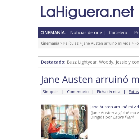
CINEMANÍA:
Noticias de cine
Cartelera
Pr
Cinemanía
> Películas >
Jane Austen arruinó mi vida
> Fo
Destacado:
Buzz Lightyear, Woody, Jessie y com
Jane Austen arruinó m
Sinopsis
Comentario
Ficha técnica
Fotos
Jane Austen arruinó mi vi
(Jane Austen a gâché ma v
Dirigida por
Laura Piani