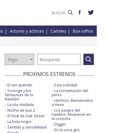
os
Actores y actrices
Carteles
Box-office
PROXIMOS ESTRENOS
El ser querido
Esta soledad
Scrooge y los
La constelación del
fantasmas de la
perro
Navidad
Hechizo: Bienvenidos
La isla olvidada
a Hexe
Noche de paz 2
Los juegos del
hambre: Amanecer en
El final de Oak Street
la cosecha
La bola negra
Digger
Sentido y sensibilidad
En la zona gris
El nido