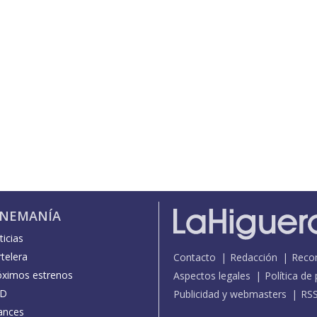
INEMANÍA
icias
telera
Contacto
Redacción
Reco
óximos estrenos
Aspectos legales
Política de
D
Publicidad y webmasters
RS
ances