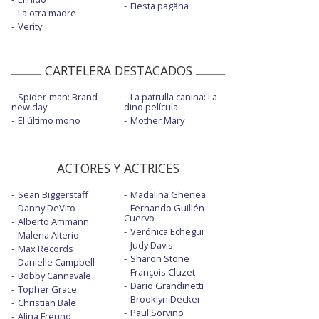
Fiesta pagäna
La otra madre
Verity
CARTELERA DESTACADOS
Spider-man: Brand
La patrulla canina: La
new day
dino película
El último mono
Mother Mary
ACTORES Y ACTRICES
Sean Biggerstaff
Mãdãlina Ghenea
Danny DeVito
Fernando Guillén
Cuervo
Alberto Ammann
Verónica Echegui
Malena Alterio
Judy Davis
Max Records
Sharon Stone
Danielle Campbell
François Cluzet
Bobby Cannavale
Dario Grandinetti
Topher Grace
Brooklyn Decker
Christian Bale
Paul Sorvino
Alina Freund