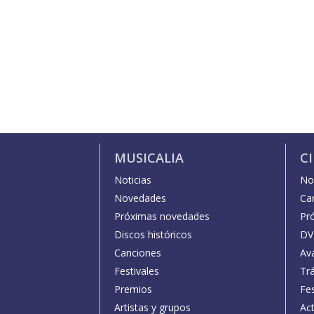
MUSICALIA
C
Noticias
Not
Novedades
Car
Próximas novedades
Pr
Discos históricos
DV
Canciones
Av
Festivales
Trá
Premios
Fe
Artistas y grupos
Act