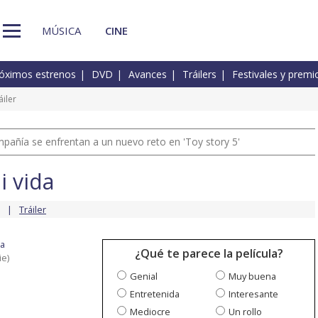
MÚSICA
CINE
óximos estrenos
DVD
Avances
Tráilers
Festivales y premi
áiler
pañía se enfrentan a un nuevo reto en 'Toy story 5'
i vida
Tráiler
da
¿Qué te parece la película?
ie)
Genial
Muy buena
Entretenida
Interesante
Mediocre
Un rollo