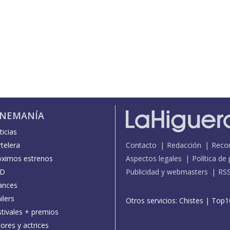
INEMANÍA
icias
telera
Contacto
Redacción
Reco
óximos estrenos
Aspectos legales
Política de
D
Publicidad y webmasters
RS
ances
ilers
Otros servicios:
Chistes
|
Top1
stivales + premios
ores y actrices