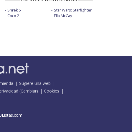
Shrek 5
Star Wars: Starfighter
Coco 2
Ella McCay
mienda
Sugiere una web
 privacidad
(
Cambiar
)
Cookies
S
0Listas.com