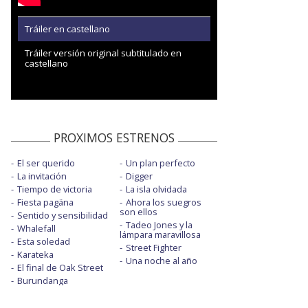
Tráiler en castellano
Tráiler versión original subtitulado en
castellano
PROXIMOS ESTRENOS
El ser querido
Un plan perfecto
La invitación
Digger
Tiempo de victoria
La isla olvidada
Fiesta pagäna
Ahora los suegros
son ellos
Sentido y sensibilidad
Tadeo Jones y la
Whalefall
lámpara maravillosa
Esta soledad
Street Fighter
Karateka
Una noche al año
El final de Oak Street
Burundanga