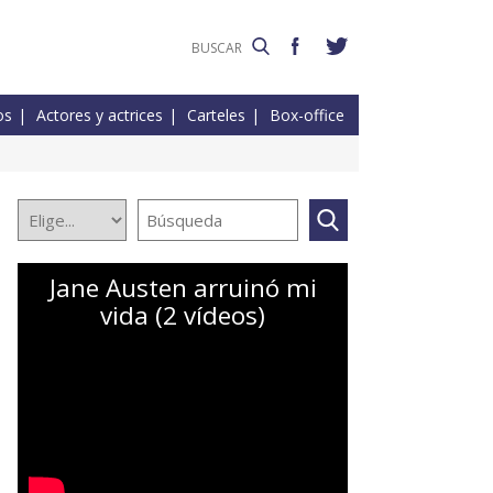
os
Actores y actrices
Carteles
Box-office
Jane Austen arruinó mi
vida (2 vídeos)