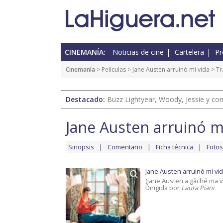
CINEMANÍA:
Noticias de cine
Cartelera
Pr
Cinemanía
> Películas >
Jane Austen arruinó mi vida
> Tr
Destacado:
Buzz Lightyear, Woody, Jessie y com
Jane Austen arruinó m
Sinopsis
Comentario
Ficha técnica
Fotos
Jane Austen arruinó mi vi
(Jane Austen a gâché ma v
Dirigida por
Laura Piani