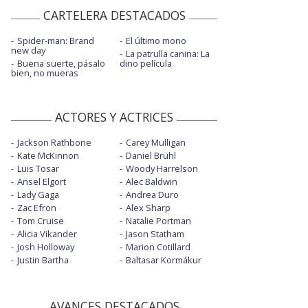
CARTELERA DESTACADOS
Spider-man: Brand
El último mono
new day
La patrulla canina: La
Buena suerte, pásalo
dino película
bien, no mueras
ACTORES Y ACTRICES
Jackson Rathbone
Carey Mulligan
Kate McKinnon
Daniel Brühl
Luis Tosar
Woody Harrelson
Ansel Elgort
Alec Baldwin
Lady Gaga
Andrea Duro
Zac Efron
Alex Sharp
Tom Cruise
Natalie Portman
Alicia Vikander
Jason Statham
Josh Holloway
Marion Cotillard
Justin Bartha
Baltasar Kormákur
AVANCES DESTACADOS