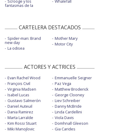
Scrooge y los
Whalefall
fantasmas de la
CARTELERA DESTACADOS
Spider-man: Brand
Mother Mary
new day
Motor City
La odisea
ACTORES Y ACTRICES
Evan Rachel Wood
Emmanuelle Seigner
François Civil
Paz Vega
Virginia Madsen
Matthew Broderick
Isabel Lucas
George Clooney
Gustavo Salmerón
Liev Schreiber
Daniel Auteuil
Danny McBride
Dania Ramirez
Linda Cardellini
Marta Larralde
Viola Davis
Kim Rossi Stuart
Domhnall Gleeson
Miki Manojlovic
Gia Carides