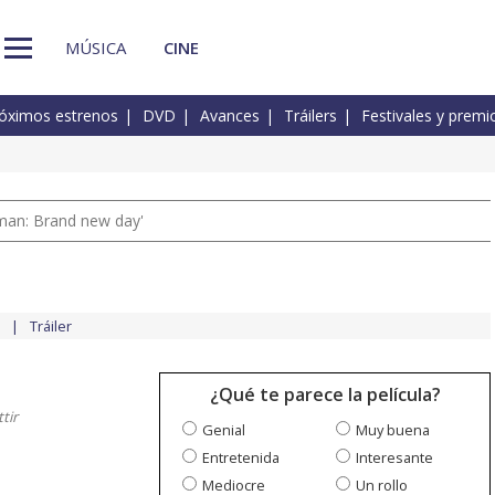
MÚSICA
CINE
óximos estrenos
DVD
Avances
Tráilers
Festivales y premi
man: Brand new day'
Tráiler
¿Qué te parece la película?
ttir
Genial
Muy buena
Entretenida
Interesante
Mediocre
Un rollo