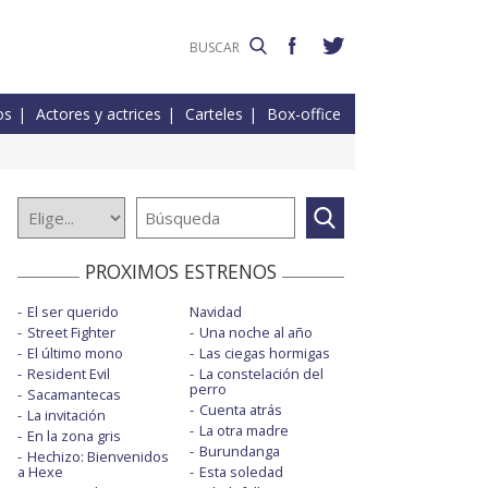
os
Actores y actrices
Carteles
Box-office
PROXIMOS ESTRENOS
El ser querido
Navidad
Street Fighter
Una noche al año
El último mono
Las ciegas hormigas
Resident Evil
La constelación del
perro
Sacamantecas
Cuenta atrás
La invitación
La otra madre
En la zona gris
Burundanga
Hechizo: Bienvenidos
a Hexe
Esta soledad