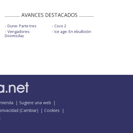
AVANCES DESTACADOS
Dune: Parte tres
Coco 2
Vengadores:
Ice age: En ebullición
Doomsday
mienda
Sugiere una web
 privacidad
(
Cambiar
)
Cookies
S