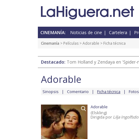
CINEMANÍA:
Noticias de cine
Cartelera
Pr
Cinemanía
> Películas >
Adorable
> Ficha técnica
Destacado:
Tom Holland y Zendaya en 'Spider-
Adorable
Sinopsis
Comentario
Ficha técnica
Fotos
Adorable
(Elskling)
Dirigida por
Lilja Ingolfsdo