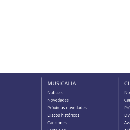
MUSICALIA
C
Noticias
Not
Novedades
Car
Próximas novedades
Pr
Discos históricos
DV
Canciones
Av