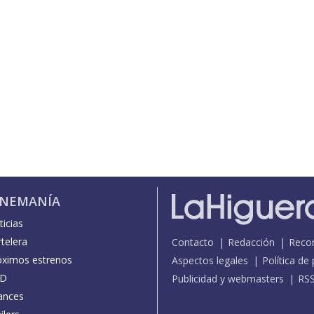
INEMANÍA
icias
telera
Contacto
Redacción
Reco
óximos estrenos
Aspectos legales
Política de
D
Publicidad y webmasters
RS
ances