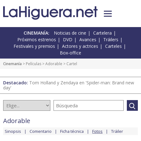
CINEMANÍA:
Noticias de cine
Cartelera
Próximos estrenos
DVD
Avances
Tráilers
Festivales y premios
Actores y actrices
Carteles
Box-office
Cinemanía
> Películas >
Adorable
> Cartel
Destacado:
Tom Holland y Zendaya en 'Spider-man: Brand new
day'
Adorable
Sinopsis
Comentario
Ficha técnica
Fotos
Tráiler