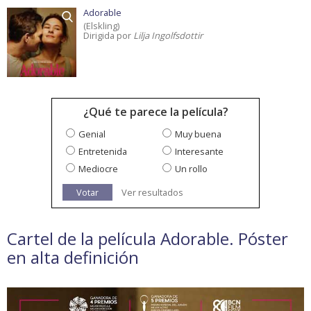
Adorable
(Elskling)
Dirigida por
Lilja Ingolfsdottir
¿Qué te parece la película?
Genial
Muy buena
Entretenida
Interesante
Mediocre
Un rollo
Votar
Ver resultados
Cartel de la película Adorable. Póster
en alta definición