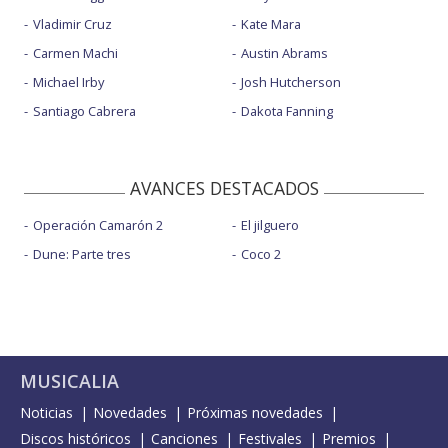
Vladimir Cruz
Kate Mara
Carmen Machi
Austin Abrams
Michael Irby
Josh Hutcherson
Santiago Cabrera
Dakota Fanning
AVANCES DESTACADOS
Operación Camarón 2
El jilguero
Dune: Parte tres
Coco 2
MUSICALIA
Noticias
Novedades
Próximas novedades
Discos históricos
Canciones
Festivales
Premios