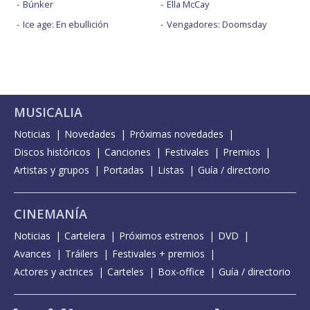
Búnker
Ella McCay
Ice age: En ebullición
Vengadores: Doomsday
MUSICALIA
Noticias
Novedades
Próximas novedades
Discos históricos
Canciones
Festivales
Premios
Artistas y grupos
Portadas
Listas
Guía / directorio
CINEMANÍA
Noticias
Cartelera
Próximos estrenos
DVD
Avances
Tráilers
Festivales + premios
Actores y actrices
Carteles
Box-office
Guía / directorio