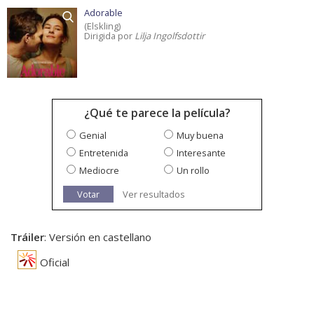
Adorable
(Elskling)
Dirigida por
Lilja Ingolfsdottir
¿Qué te parece la película?
Genial
Muy buena
Entretenida
Interesante
Mediocre
Un rollo
Votar
Ver resultados
Tráiler
: Versión en castellano
Oficial