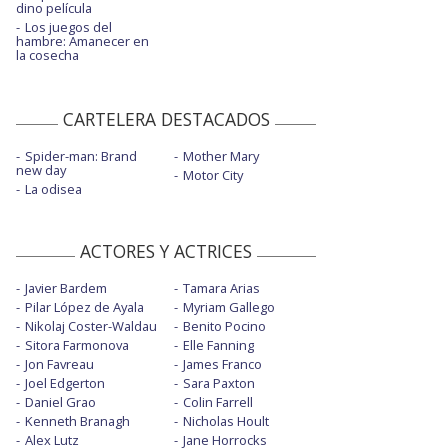
dino película
Los juegos del
hambre: Amanecer en
la cosecha
CARTELERA DESTACADOS
Spider-man: Brand
Mother Mary
new day
Motor City
La odisea
ACTORES Y ACTRICES
Javier Bardem
Tamara Arias
Pilar López de Ayala
Myriam Gallego
Nikolaj Coster-Waldau
Benito Pocino
Sitora Farmonova
Elle Fanning
Jon Favreau
James Franco
Joel Edgerton
Sara Paxton
Daniel Grao
Colin Farrell
Kenneth Branagh
Nicholas Hoult
Alex Lutz
Jane Horrocks