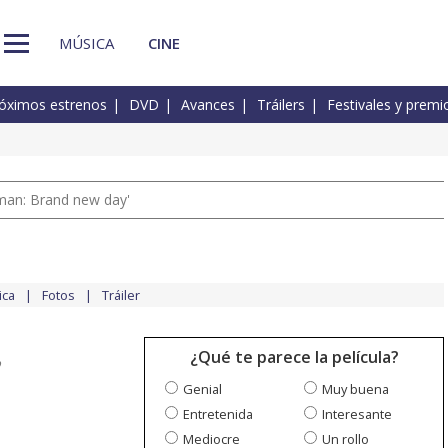
MÚSICA
CINE
óximos estrenos
DVD
Avances
Tráilers
Festivales y premi
man: Brand new day'
ica
Fotos
Tráiler
¿Qué te parece la película?
o
Genial
Muy buena
Entretenida
Interesante
Mediocre
Un rollo