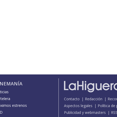
INEMANÍA
icias
telera
Contacto
Redacción
Reco
óximos estrenos
Aspectos legales
Política de
D
Publicidad y webmasters
RS