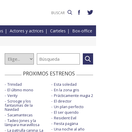
os
Actores y actrices
Carteles
Box-office
PROXIMOS ESTRENOS
Trinidad
Esta soledad
El último mono
En la zona gris
Verity
Prácticamente magia 2
Scrooge y los
El director
fantasmas de la
Un plan perfecto
Navidad
El ser querido
Sacamantecas
Resident Evil
Tadeo Jones y la
Fiesta pagäna
lámpara maravillosa
Una noche al año
La patrulla canina: La