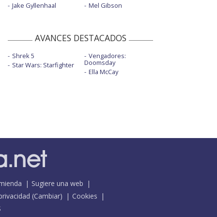
Jake Gyllenhaal
Mel Gibson
AVANCES DESTACADOS
Shrek 5
Vengadores:
Doomsday
Star Wars: Starfighter
Ella McCay
mienda
Sugiere una web
 privacidad
(
Cambiar
)
Cookies
S