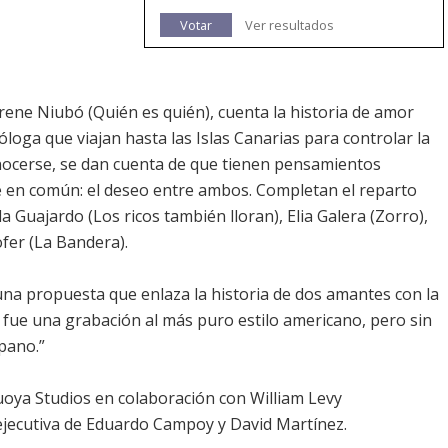
Votar
Ver resultados
a Irene Niubó (Quién es quién), cuenta la historia de amor
óloga que viajan hasta las Islas Canarias para controlar la
onocerse, se dan cuenta de que tienen pensamientos
 en común: el deseo entre ambos. Completan el reparto
a Guajardo (Los ricos también lloran), Elia Galera (Zorro),
er (La Bandera).
s una propuesta que enlaza la historia de dos amantes con la
e fue una grabación al más puro estilo americano, pero sin
pano.”
ya Studios en colaboración con William Levy
ejecutiva de Eduardo Campoy y David Martínez.