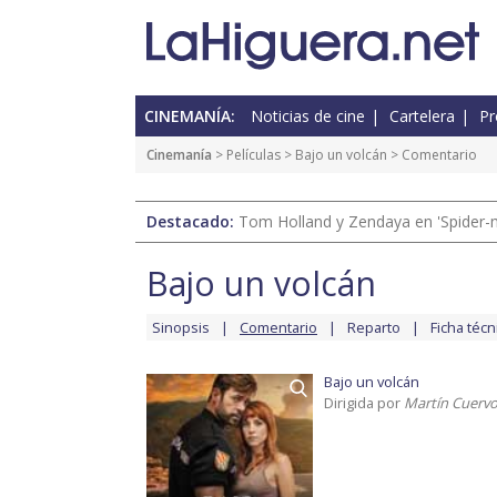
CINEMANÍA:
Noticias de cine
Cartelera
Pr
Cinemanía
> Películas >
Bajo un volcán
> Comentario
Destacado:
Tom Holland y Zendaya en 'Spider-
Bajo un volcán
Sinopsis
Comentario
Reparto
Ficha técn
Bajo un volcán
Dirigida por
Martín Cuerv