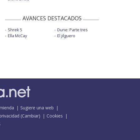
AVANCES DESTACADOS
Shrek 5
Dune: Parte tres
Ella McCay
El jilguero
mienda
Sugiere una web
 privacidad
(
Cambiar
)
Cookies
S