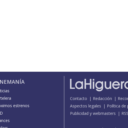
INEMANÍA
icias
telera
Contacto
Redacción
Reco
óximos estrenos
Aspectos legales
Política de
D
Publicidad y webmasters
RS
ances
ilers