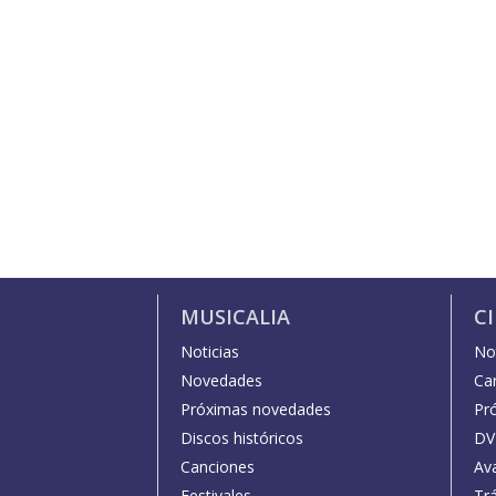
MUSICALIA
C
Noticias
Not
Novedades
Car
Próximas novedades
Pr
Discos históricos
DV
Canciones
Av
Festivales
Trá