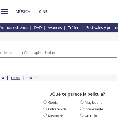
MÚSICA
CINE
óximos estrenos
DVD
Avances
Tráilers
Festivales y premi
 del cineasta Christopher Nolan
ica
Fotos
Tráiler
¿Qué te parece la película?
o
Genial
Muy buena
Entretenida
Interesante
Mediocre
Un rollo