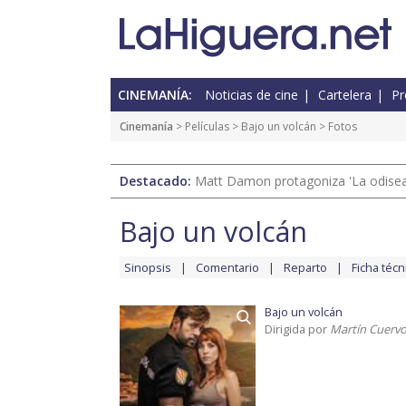
CINEMANÍA:
Noticias de cine
Cartelera
Pr
Cinemanía
> Películas >
Bajo un volcán
> Fotos
Destacado:
Matt Damon protagoniza 'La odisea'
Bajo un volcán
Sinopsis
Comentario
Reparto
Ficha técn
Bajo un volcán
Dirigida por
Martín Cuerv