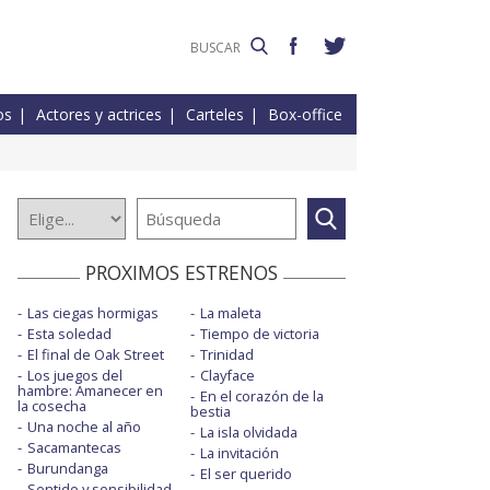
os
Actores y actrices
Carteles
Box-office
PROXIMOS ESTRENOS
Las ciegas hormigas
La maleta
Esta soledad
Tiempo de victoria
El final de Oak Street
Trinidad
Los juegos del
Clayface
hambre: Amanecer en
En el corazón de la
la cosecha
bestia
Una noche al año
La isla olvidada
Sacamantecas
La invitación
Burundanga
El ser querido
Sentido y sensibilidad