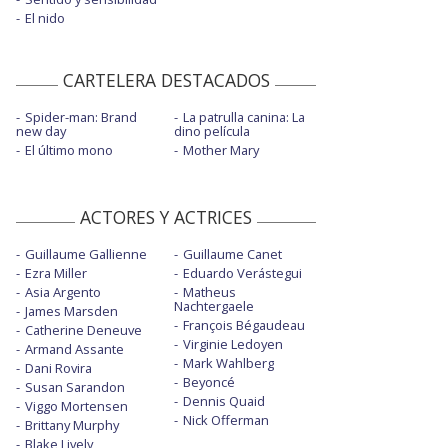
El nido
CARTELERA DESTACADOS
Spider-man: Brand
La patrulla canina: La
new day
dino película
El último mono
Mother Mary
ACTORES Y ACTRICES
Guillaume Gallienne
Guillaume Canet
Ezra Miller
Eduardo Verástegui
Asia Argento
Matheus
Nachtergaele
James Marsden
François Bégaudeau
Catherine Deneuve
Virginie Ledoyen
Armand Assante
Mark Wahlberg
Dani Rovira
Beyoncé
Susan Sarandon
Dennis Quaid
Viggo Mortensen
Nick Offerman
Brittany Murphy
Blake Lively