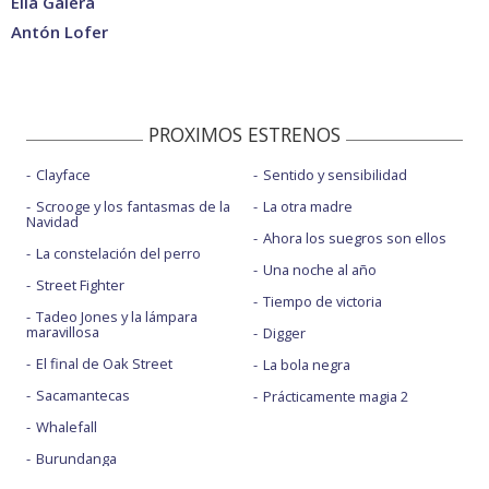
Elia Galera
Antón Lofer
PROXIMOS ESTRENOS
Clayface
Sentido y sensibilidad
Scrooge y los fantasmas de la
La otra madre
Navidad
Ahora los suegros son ellos
La constelación del perro
Una noche al año
Street Fighter
Tiempo de victoria
Tadeo Jones y la lámpara
maravillosa
Digger
El final de Oak Street
La bola negra
Sacamantecas
Prácticamente magia 2
Whalefall
Burundanga