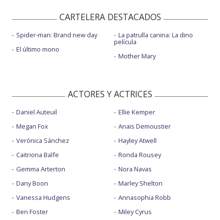
CARTELERA DESTACADOS
Spider-man: Brand new day
La patrulla canina: La dino
película
El último mono
Mother Mary
ACTORES Y ACTRICES
Daniel Auteuil
Ellie Kemper
Megan Fox
Anaïs Demoustier
Verónica Sánchez
Hayley Atwell
Caitriona Balfe
Ronda Rousey
Gemma Arterton
Nora Navas
Dany Boon
Marley Shelton
Vanessa Hudgens
Annasophia Robb
Ben Foster
Miley Cyrus