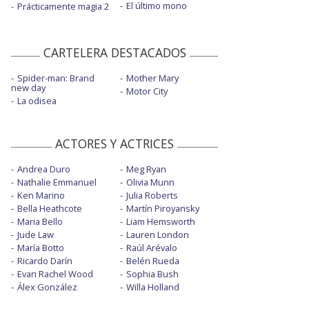
El último mono
Prácticamente magia 2
CARTELERA DESTACADOS
Spider-man: Brand
Mother Mary
new day
Motor City
La odisea
ACTORES Y ACTRICES
Andrea Duro
Meg Ryan
Nathalie Emmanuel
Olivia Munn
Ken Marino
Julia Roberts
Bella Heathcote
Martín Piroyansky
Maria Bello
Liam Hemsworth
Jude Law
Lauren London
María Botto
Raúl Arévalo
Ricardo Darín
Belén Rueda
Evan Rachel Wood
Sophia Bush
Álex González
Willa Holland