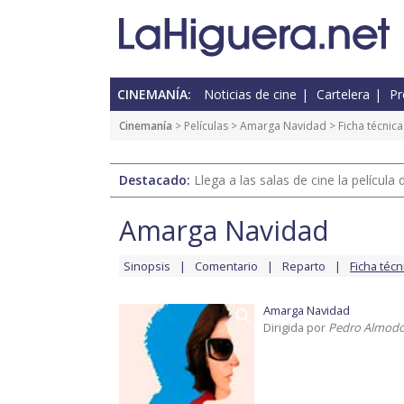
CINEMANÍA:
Noticias de cine
Cartelera
Pr
Cinemanía
> Películas >
Amarga Navidad
> Ficha técnica
Destacado:
Llega a las salas de cine la películ
Amarga Navidad
Sinopsis
Comentario
Reparto
Ficha técn
Amarga Navidad
Dirigida por
Pedro Almodó