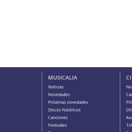
MUSICALIA
C
Noticias
Not
Novedades
Car
Próximas novedades
Pr
Discos históricos
DV
Canciones
Av
Festivales
Trá