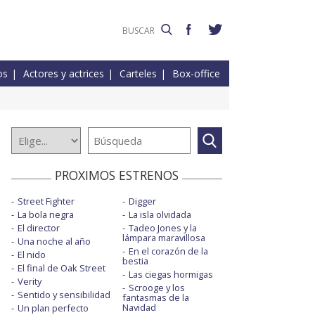
os
Actores y actrices
Carteles
Box-office
PROXIMOS ESTRENOS
Street Fighter
Digger
La bola negra
La isla olvidada
El director
Tadeo Jones y la
lámpara maravillosa
Una noche al año
En el corazón de la
El nido
bestia
El final de Oak Street
Las ciegas hormigas
Verity
Scrooge y los
Sentido y sensibilidad
fantasmas de la
Navidad
Un plan perfecto