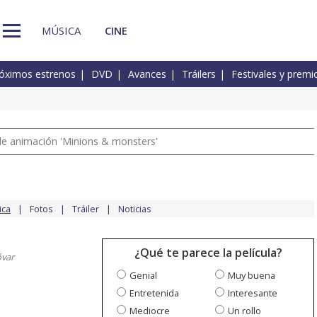
MÚSICA
CINE
óximos estrenos
DVD
Avances
Tráilers
Festivales y premi
a de animación 'Minions & monsters'
ica
Fotos
Tráiler
Noticias
¿Qué te parece la película?
var
Genial
Muy buena
Entretenida
Interesante
Mediocre
Un rollo