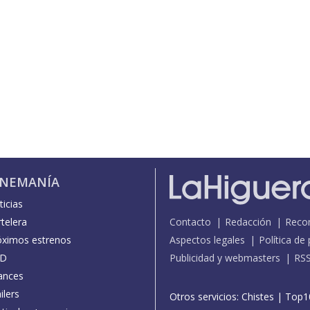
INEMANÍA
icias
telera
Contacto
Redacción
Reco
óximos estrenos
Aspectos legales
Política de
D
Publicidad y webmasters
RS
ances
ilers
Otros servicios:
Chistes
|
Top1