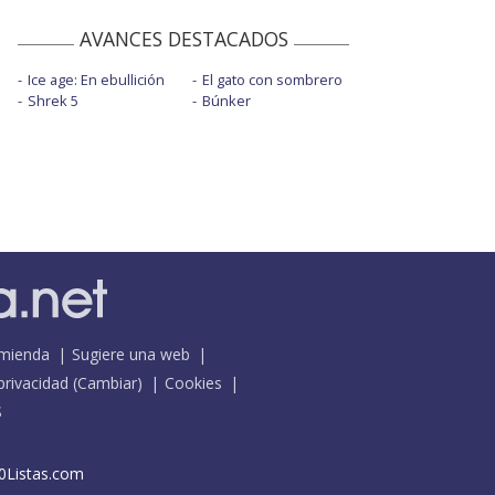
AVANCES DESTACADOS
Ice age: En ebullición
El gato con sombrero
Shrek 5
Búnker
mienda
Sugiere una web
 privacidad
(
Cambiar
)
Cookies
S
0Listas.com