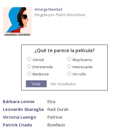
Amarga Navidad
Dirigida por
Pedro Almodóvar
¿Qué te parece la película?
Genial
Muy buena
Entretenida
Interesante
Mediocre
Un rollo
Votar
Ver resultados
Bárbara Lennie
Elsa
Leonardo Sbaraglia
Raúl Durán
Victoria Luengo
Patricia
Patrick Criado
Bonifacio