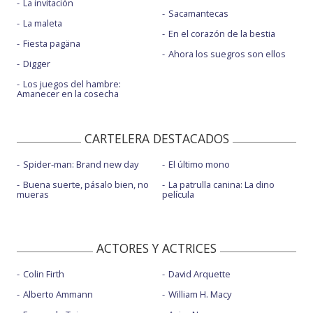
La invitación
Sacamantecas
La maleta
En el corazón de la bestia
Fiesta pagäna
Ahora los suegros son ellos
Digger
Los juegos del hambre:
Amanecer en la cosecha
CARTELERA DESTACADOS
Spider-man: Brand new day
El último mono
Buena suerte, pásalo bien, no
La patrulla canina: La dino
mueras
película
ACTORES Y ACTRICES
Colin Firth
David Arquette
Alberto Ammann
William H. Macy