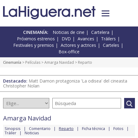
CINEMANÍA:
Noticias de cine
Cartelera
Próximos estrenos
DVD
Avances
Tráilers
Festivales y premios
Actores y actrices
Carteles
Box-office
Cinemanía
> Películas >
Amarga Navidad
> Reparto
Destacado:
Matt Damon protagoniza 'La odisea' del cineasta
Christopher Nolan
Amarga Navidad
Sinopsis
Comentario
Reparto
Ficha técnica
Fotos
Tráiler
Noticias