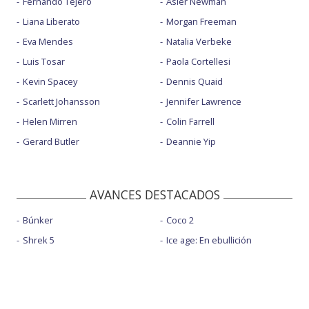
Fernando Tejero
Asier Newman
Liana Liberato
Morgan Freeman
Eva Mendes
Natalia Verbeke
Luis Tosar
Paola Cortellesi
Kevin Spacey
Dennis Quaid
Scarlett Johansson
Jennifer Lawrence
Helen Mirren
Colin Farrell
Gerard Butler
Deannie Yip
AVANCES DESTACADOS
Búnker
Coco 2
Shrek 5
Ice age: En ebullición