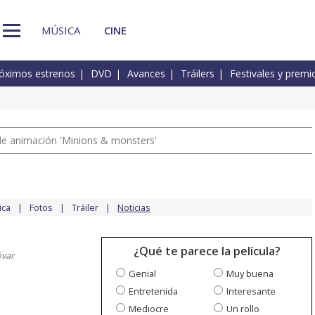
MÚSICA
CINE
óximos estrenos
DVD
Avances
Tráilers
Festivales y premi
a de animación 'Minions & monsters'
ica
Fotos
Tráiler
Noticias
¿Qué te parece la película?
var
Genial
Muy buena
Entretenida
Interesante
Mediocre
Un rollo