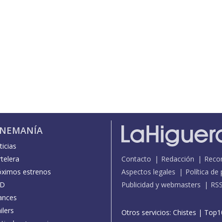
INEMANÍA
icias
telera
Contacto
Redacción
Reco
óximos estrenos
Aspectos legales
Política de
D
Publicidad y webmasters
RS
ances
ilers
Otros servicios:
Chistes
|
Top1