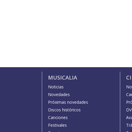
MUSICALIA
C
Noticias
Not
Novedades
Car
Próximas novedades
Pr
Discos históricos
DV
Canciones
Av
Festivales
Trá