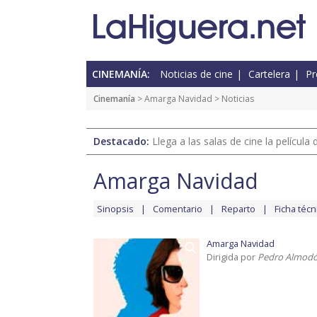
CINEMANÍA:
Noticias de cine
Cartelera
Pr
Cinemanía
>
Amarga Navidad
> Noticias
Destacado:
Llega a las salas de cine la películ
Amarga Navidad
Sinopsis
Comentario
Reparto
Ficha técn
Amarga Navidad
Dirigida por
Pedro Almodó