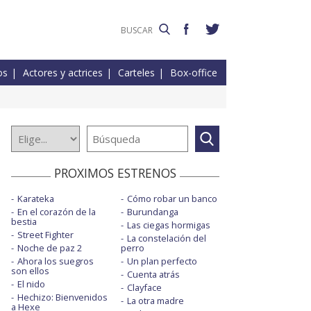
os
Actores y actrices
Carteles
Box-office
PROXIMOS ESTRENOS
Karateka
Cómo robar un banco
En el corazón de la
Burundanga
bestia
Las ciegas hormigas
Street Fighter
La constelación del
Noche de paz 2
perro
Ahora los suegros
Un plan perfecto
son ellos
Cuenta atrás
El nido
Clayface
Hechizo: Bienvenidos
La otra madre
a Hexe