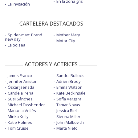
En la zona gris
La invitación
CARTELERA DESTACADOS
Spider-man: Brand
Mother Mary
new day
Motor City
La odisea
ACTORES Y ACTRICES
James Franco
Sandra Bullock
Jennifer Aniston
Adrien Brody
Óscar Jaenada
Emma Watson
Candela Peña
Kate Beckinsale
Susi Sánchez
Sofía Vergara
Michael Fassbender
Tamar Novas
Manuela Vellés
Jessica Biel
Minka Kelly
Sienna Miller
Katie Holmes
John Malkovich
Tom Cruise
Marta Nieto