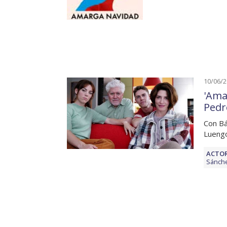
10/06/
'Amar
Pedr
Con Bá
Luengo
ACTOR
Sánche