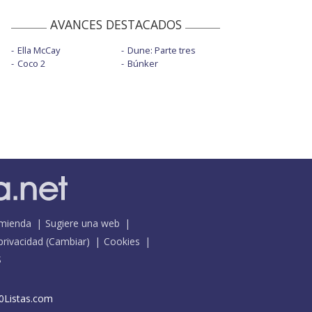
AVANCES DESTACADOS
Ella McCay
Dune: Parte tres
Coco 2
Búnker
mienda
Sugiere una web
 privacidad
(
Cambiar
)
Cookies
S
0Listas.com