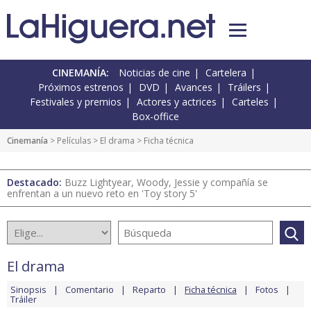
CINEMANÍA:
Noticias de cine
Cartelera
Próximos estrenos
DVD
Avances
Tráilers
Festivales y premios
Actores y actrices
Carteles
Box-office
Cinemanía
> Películas >
El drama
> Ficha técnica
Destacado:
Buzz Lightyear, Woody, Jessie y compañía se
enfrentan a un nuevo reto en 'Toy story 5'
El drama
Sinopsis
Comentario
Reparto
Ficha técnica
Fotos
Tráiler