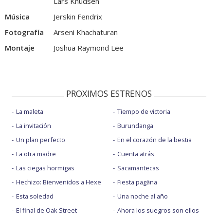
Lars Knudsen
Música
Jerskin Fendrix
Fotografía
Arseni Khachaturan
Montaje
Joshua Raymond Lee
PROXIMOS ESTRENOS
La maleta
Tiempo de victoria
La invitación
Burundanga
Un plan perfecto
En el corazón de la bestia
La otra madre
Cuenta atrás
Las ciegas hormigas
Sacamantecas
Hechizo: Bienvenidos a Hexe
Fiesta pagäna
Esta soledad
Una noche al año
El final de Oak Street
Ahora los suegros son ellos