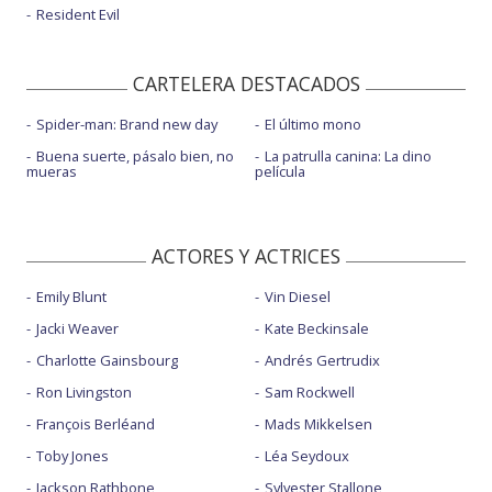
Resident Evil
CARTELERA DESTACADOS
Spider-man: Brand new day
El último mono
Buena suerte, pásalo bien, no
La patrulla canina: La dino
mueras
película
ACTORES Y ACTRICES
Emily Blunt
Vin Diesel
Jacki Weaver
Kate Beckinsale
Charlotte Gainsbourg
Andrés Gertrudix
Ron Livingston
Sam Rockwell
François Berléand
Mads Mikkelsen
Toby Jones
Léa Seydoux
Jackson Rathbone
Sylvester Stallone