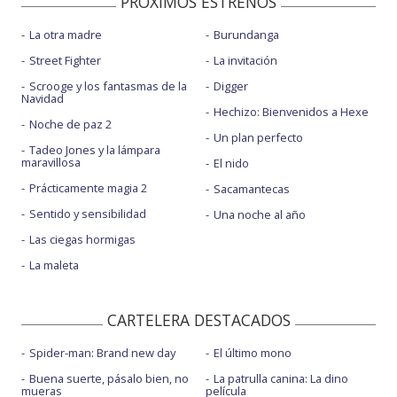
PROXIMOS ESTRENOS
La otra madre
Burundanga
Street Fighter
La invitación
Scrooge y los fantasmas de la
Digger
Navidad
Hechizo: Bienvenidos a Hexe
Noche de paz 2
Un plan perfecto
Tadeo Jones y la lámpara
maravillosa
El nido
Prácticamente magia 2
Sacamantecas
Sentido y sensibilidad
Una noche al año
Las ciegas hormigas
La maleta
CARTELERA DESTACADOS
Spider-man: Brand new day
El último mono
Buena suerte, pásalo bien, no
La patrulla canina: La dino
mueras
película