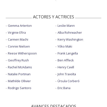
ACTORES Y ACTRICES
Gemma Arterton
Leslie Mann
Virginie Efira
Alba Rohrwacher
Carmen Machi
Kerry Washington
Connie Nielsen
Yôko Maki
Reese Witherspoon
Frank Langella
Geoffrey Rush
Ben Affleck
Rachel McAdams
Henry Cavill
Natalie Portman
John Travolta
Mathilde Ollivier
Úrsula Corberó
Rodrigo Santoro
Eric Bana
AVANCES DESTACADOS