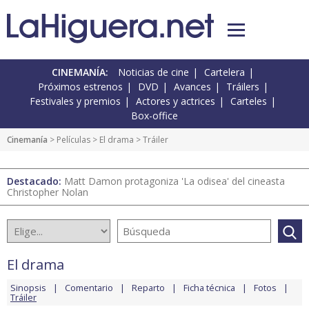
CINEMANÍA:
Noticias de cine
Cartelera
Próximos estrenos
DVD
Avances
Tráilers
Festivales y premios
Actores y actrices
Carteles
Box-office
Cinemanía
> Películas >
El drama
> Tráiler
Destacado:
Matt Damon protagoniza 'La odisea' del cineasta
Christopher Nolan
El drama
Sinopsis
Comentario
Reparto
Ficha técnica
Fotos
Tráiler