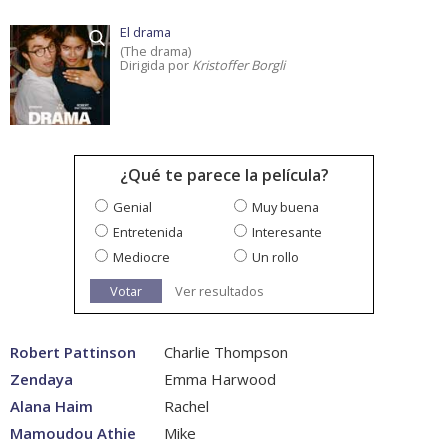
El drama
(The drama)
Dirigida por
Kristoffer Borgli
¿Qué te parece la película?
Genial
Muy buena
Entretenida
Interesante
Mediocre
Un rollo
Votar
Ver resultados
Robert Pattinson
Charlie Thompson
Zendaya
Emma Harwood
Alana Haim
Rachel
Mamoudou Athie
Mike