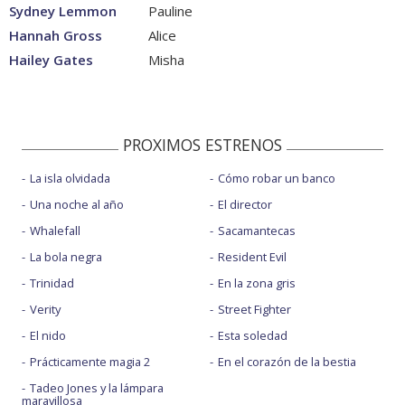
Sydney Lemmon
Pauline
Hannah Gross
Alice
Hailey Gates
Misha
PROXIMOS ESTRENOS
La isla olvidada
Cómo robar un banco
Una noche al año
El director
Whalefall
Sacamantecas
La bola negra
Resident Evil
Trinidad
En la zona gris
Verity
Street Fighter
El nido
Esta soledad
Prácticamente magia 2
En el corazón de la bestia
Tadeo Jones y la lámpara
maravillosa