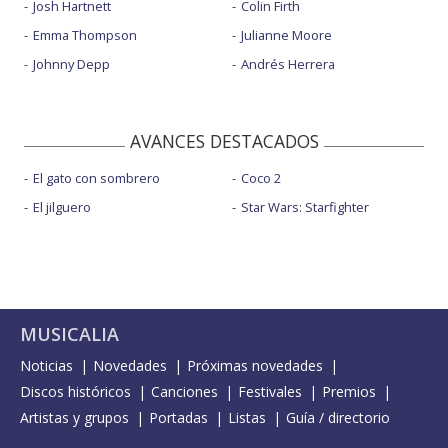
Josh Hartnett
Colin Firth
Emma Thompson
Julianne Moore
Johnny Depp
Andrés Herrera
AVANCES DESTACADOS
El gato con sombrero
Coco 2
El jilguero
Star Wars: Starfighter
MUSICALIA
Noticias
Novedades
Próximas novedades
Discos históricos
Canciones
Festivales
Premios
Artistas y grupos
Portadas
Listas
Guía / directorio