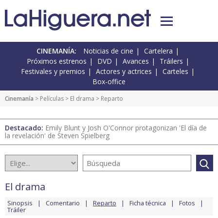
CINEMANÍA:
Noticias de cine
Cartelera
Próximos estrenos
DVD
Avances
Tráilers
Festivales y premios
Actores y actrices
Carteles
Box-office
Cinemanía
> Películas >
El drama
> Reparto
Destacado:
Emily Blunt y Josh O'Connor protagonizan 'El día de
la revelación' de Steven Spielberg
El drama
Sinopsis
Comentario
Reparto
Ficha técnica
Fotos
Tráiler