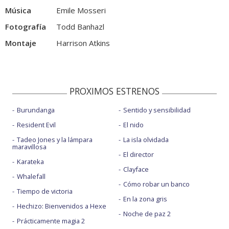
Música
Emile Mosseri
Fotografía
Todd Banhazl
Montaje
Harrison Atkins
PROXIMOS ESTRENOS
Burundanga
Sentido y sensibilidad
Resident Evil
El nido
Tadeo Jones y la lámpara
La isla olvidada
maravillosa
El director
Karateka
Clayface
Whalefall
Cómo robar un banco
Tiempo de victoria
En la zona gris
Hechizo: Bienvenidos a Hexe
Noche de paz 2
Prácticamente magia 2