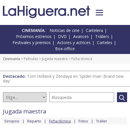
CINEMANÍA:
Noticias de cine
Cartelera
Próximos estrenos
DVD
Avances
Tráilers
Festivales y premios
Actores y actrices
Carteles
Box-office
Cinemanía
> Películas >
Jugada maestra
> Ficha técnica
Destacado:
Tom Holland y Zendaya en 'Spider-man: Brand new
day'
Jugada maestra
Sinopsis
Reparto
Ficha técnica
Fotos
Tráiler