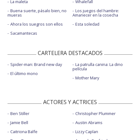
La maleta
Whalefall
Buena suerte, pásalo bien, no
Los juegos del hambre:
mueras
Amanecer en la cosecha
Ahora los suegros son ellos
Esta soledad
Sacamantecas
CARTELERA DESTACADOS
Spider-man: Brand new day
La patrulla canina: La dino
película
El último mono
Mother Mary
ACTORES Y ACTRICES
Ben Stiller
Christopher Plummer
Jamie Bell
Austin Abrams
Caitriona Balfe
Lizzy Caplan