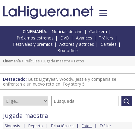
CINEMANÍA:
Noticias de cine
Cartelera
Próximos estrenos
DVD
Avances
Tráilers
Festivales y premios
Actores y actrices
Carteles
Box-office
Cinemanía
> Películas >
Jugada maestra
> Fotos
Destacado:
Buzz Lightyear, Woody, Jessie y compañía se
enfrentan a un nuevo reto en 'Toy story 5'
Jugada maestra
Sinopsis
Reparto
Ficha técnica
Fotos
Tráiler