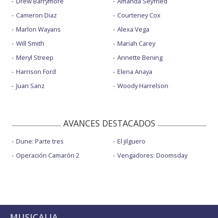
Drew Barrymore
Amanda Seyfried
Cameron Diaz
Courteney Cox
Marlon Wayans
Alexa Vega
Will Smith
Mariah Carey
Meryl Streep
Annette Bening
Harrison Ford
Elena Anaya
Juan Sanz
Woody Harrelson
AVANCES DESTACADOS
Dune: Parte tres
El jilguero
Operación Camarón 2
Vengadores: Doomsday
MUSICALIA