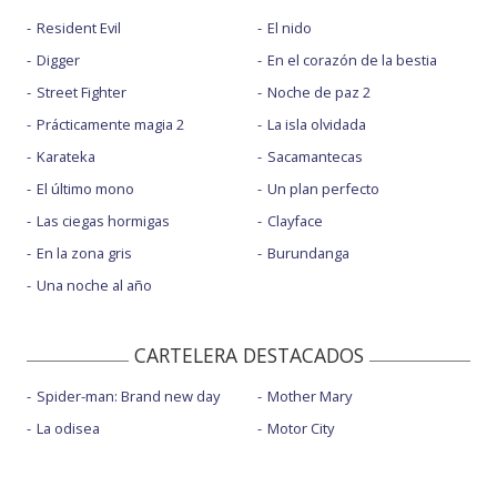
Resident Evil
El nido
Digger
En el corazón de la bestia
Street Fighter
Noche de paz 2
Prácticamente magia 2
La isla olvidada
Karateka
Sacamantecas
El último mono
Un plan perfecto
Las ciegas hormigas
Clayface
En la zona gris
Burundanga
Una noche al año
CARTELERA DESTACADOS
Spider-man: Brand new day
Mother Mary
La odisea
Motor City