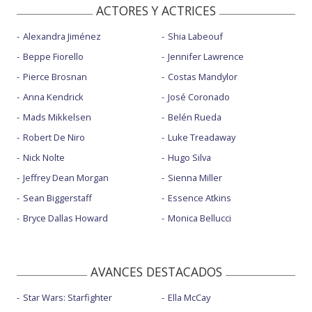
ACTORES Y ACTRICES
Alexandra Jiménez
Shia Labeouf
Beppe Fiorello
Jennifer Lawrence
Pierce Brosnan
Costas Mandylor
Anna Kendrick
José Coronado
Mads Mikkelsen
Belén Rueda
Robert De Niro
Luke Treadaway
Nick Nolte
Hugo Silva
Jeffrey Dean Morgan
Sienna Miller
Sean Biggerstaff
Essence Atkins
Bryce Dallas Howard
Monica Bellucci
AVANCES DESTACADOS
Star Wars: Starfighter
Ella McCay