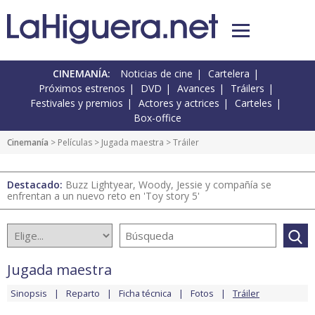
CINEMANÍA:
Noticias de cine
Cartelera
Próximos estrenos
DVD
Avances
Tráilers
Festivales y premios
Actores y actrices
Carteles
Box-office
Cinemanía
> Películas >
Jugada maestra
> Tráiler
Destacado:
Buzz Lightyear, Woody, Jessie y compañía se
enfrentan a un nuevo reto en 'Toy story 5'
Jugada maestra
Sinopsis
Reparto
Ficha técnica
Fotos
Tráiler