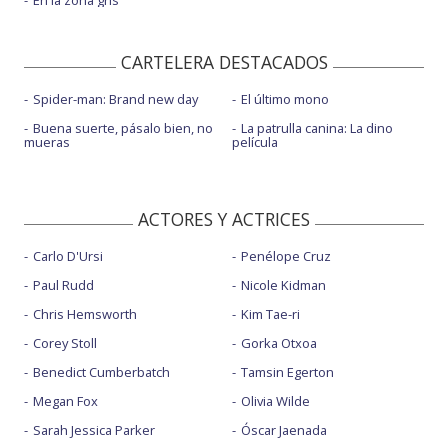
CARTELERA DESTACADOS
Spider-man: Brand new day
El último mono
Buena suerte, pásalo bien, no
La patrulla canina: La dino
mueras
película
ACTORES Y ACTRICES
Carlo D'Ursi
Penélope Cruz
Paul Rudd
Nicole Kidman
Chris Hemsworth
Kim Tae-ri
Corey Stoll
Gorka Otxoa
Benedict Cumberbatch
Tamsin Egerton
Megan Fox
Olivia Wilde
Sarah Jessica Parker
Óscar Jaenada