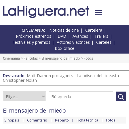
CINEMANÍA:
Noticias de cine
Cartelera
Próximos estrenos
DVD
Avances
Tráilers
Festivales y premios
Actores y actrices
Carteles
Box-office
Cinemanía
> Películas >
El mensajero del miedo
> Fotos
Destacado:
Matt Damon protagoniza 'La odisea' del cineasta
Christopher Nolan
El mensajero del miedo
Sinopsis
Comentario
Reparto
Ficha técnica
Fotos