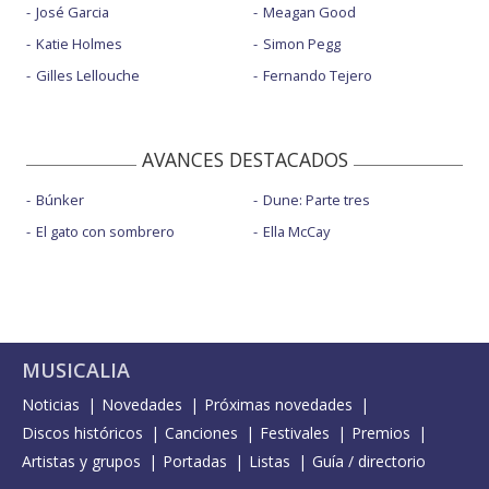
José Garcia
Meagan Good
Katie Holmes
Simon Pegg
Gilles Lellouche
Fernando Tejero
AVANCES DESTACADOS
Búnker
Dune: Parte tres
El gato con sombrero
Ella McCay
MUSICALIA
Noticias
Novedades
Próximas novedades
Discos históricos
Canciones
Festivales
Premios
Artistas y grupos
Portadas
Listas
Guía / directorio