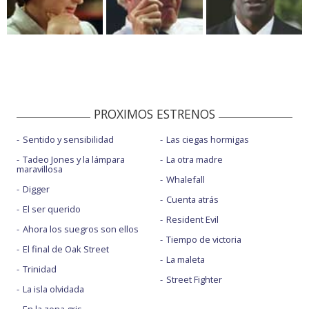
PROXIMOS ESTRENOS
Sentido y sensibilidad
Las ciegas hormigas
Tadeo Jones y la lámpara
La otra madre
maravillosa
Whalefall
Digger
Cuenta atrás
El ser querido
Resident Evil
Ahora los suegros son ellos
Tiempo de victoria
El final de Oak Street
La maleta
Trinidad
Street Fighter
La isla olvidada
En la zona gris