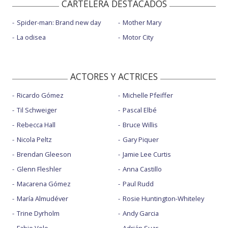
CARTELERA DESTACADOS
Spider-man: Brand new day
Mother Mary
La odisea
Motor City
ACTORES Y ACTRICES
Ricardo Gómez
Michelle Pfeiffer
Til Schweiger
Pascal Elbé
Rebecca Hall
Bruce Willis
Nicola Peltz
Gary Piquer
Brendan Gleeson
Jamie Lee Curtis
Glenn Fleshler
Anna Castillo
Macarena Gómez
Paul Rudd
María Almudéver
Rosie Huntington-Whiteley
Trine Dyrholm
Andy Garcia