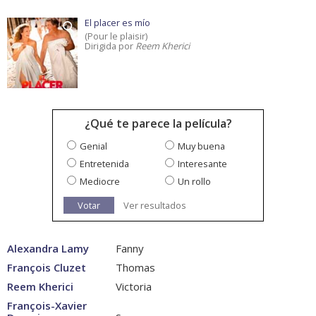
El placer es mío
(Pour le plaisir)
Dirigida por
Reem Kherici
¿Qué te parece la película?
Genial
Muy buena
Entretenida
Interesante
Mediocre
Un rollo
Votar
Ver resultados
Alexandra Lamy
Fanny
François Cluzet
Thomas
Reem Kherici
Victoria
François-Xavier