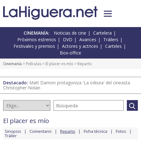
CINEMANÍA:
Noticias de cine
Cartelera
Próximos estrenos
DVD
Avances
Tráilers
Festivales y premios
Actores y actrices
Carteles
Box-office
Cinemanía
> Películas >
El placer es mío
> Reparto
Destacado:
Matt Damon protagoniza 'La odisea' del cineasta
Christopher Nolan
El placer es mío
Sinopsis
Comentario
Reparto
Ficha técnica
Fotos
Tráiler