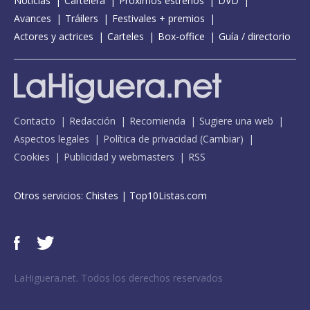
Noticias
Cartelera
Próximos estrenos
DVD
Avances
Tráilers
Festivales + premios
Actores y actrices
Carteles
Box-office
Guía / directorio
Contacto
Redacción
Recomienda
Sugiere una web
Aspectos legales
Política de privacidad
(
Cambiar
)
Cookies
Publicidad y webmasters
RSS
Otros servicios:
Chistes
|
Top10Listas.com
LaHiguera.net. Todos los derechos reservados