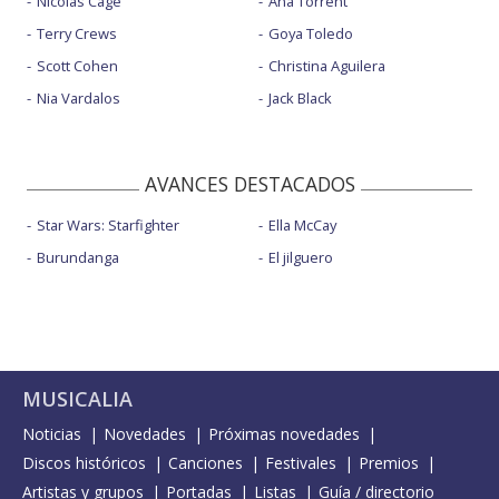
Nicolas Cage
Ana Torrent
Terry Crews
Goya Toledo
Scott Cohen
Christina Aguilera
Nia Vardalos
Jack Black
AVANCES DESTACADOS
Star Wars: Starfighter
Ella McCay
Burundanga
El jilguero
MUSICALIA
Noticias
Novedades
Próximas novedades
Discos históricos
Canciones
Festivales
Premios
Artistas y grupos
Portadas
Listas
Guía / directorio