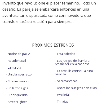
invento que revolucione el placer femenino. Todo un
desafío. La pareja se embarcará entonces en una
aventura tan disparatada como conmovedora que
transformará su relación para siempre.
PROXIMOS ESTRENOS
Noche de paz 2
Esta soledad
Resident Evil
Los juegos del hambre:
Amanecer en la cosecha
La maleta
La patrulla canina: La dino
película
Un plan perfecto
Sacamantecas
El último mono
Ahora los suegros son ellos
En la zona gris
Whalefall
El ser querido
Trinidad
Street Fighter