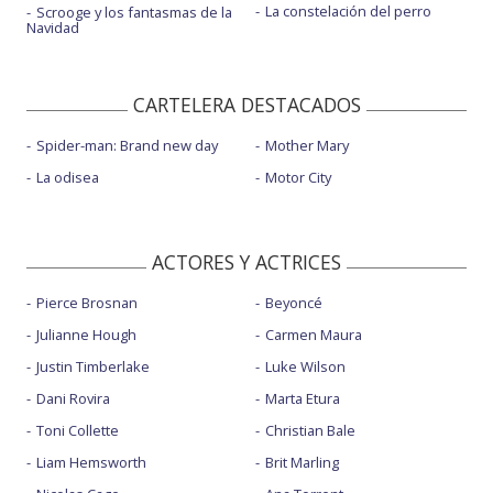
La constelación del perro
Scrooge y los fantasmas de la
Navidad
CARTELERA DESTACADOS
Spider-man: Brand new day
Mother Mary
La odisea
Motor City
ACTORES Y ACTRICES
Pierce Brosnan
Beyoncé
Julianne Hough
Carmen Maura
Justin Timberlake
Luke Wilson
Dani Rovira
Marta Etura
Toni Collette
Christian Bale
Liam Hemsworth
Brit Marling