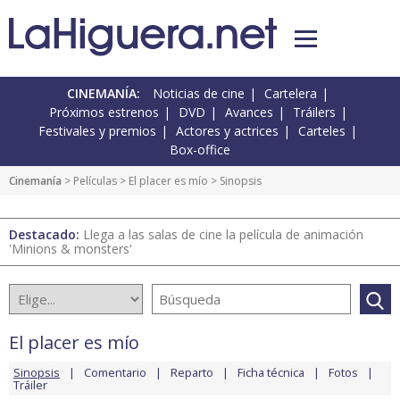
CINEMANÍA:
Noticias de cine
Cartelera
Próximos estrenos
DVD
Avances
Tráilers
Festivales y premios
Actores y actrices
Carteles
Box-office
Cinemanía
> Películas >
El placer es mío
> Sinopsis
Destacado:
Llega a las salas de cine la película de animación
'Minions & monsters'
El placer es mío
Sinopsis
Comentario
Reparto
Ficha técnica
Fotos
Tráiler