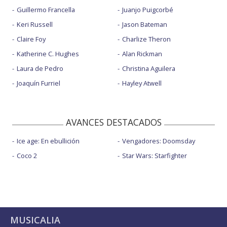
Guillermo Francella
Juanjo Puigcorbé
Keri Russell
Jason Bateman
Claire Foy
Charlize Theron
Katherine C. Hughes
Alan Rickman
Laura de Pedro
Christina Aguilera
Joaquín Furriel
Hayley Atwell
AVANCES DESTACADOS
Ice age: En ebullición
Vengadores: Doomsday
Coco 2
Star Wars: Starfighter
MUSICALIA