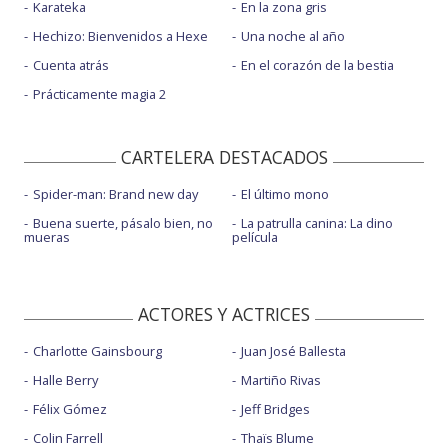
Karateka
En la zona gris
Hechizo: Bienvenidos a Hexe
Una noche al año
Cuenta atrás
En el corazón de la bestia
Prácticamente magia 2
CARTELERA DESTACADOS
Spider-man: Brand new day
El último mono
Buena suerte, pásalo bien, no
La patrulla canina: La dino
mueras
película
ACTORES Y ACTRICES
Charlotte Gainsbourg
Juan José Ballesta
Halle Berry
Martiño Rivas
Félix Gómez
Jeff Bridges
Colin Farrell
Thaïs Blume