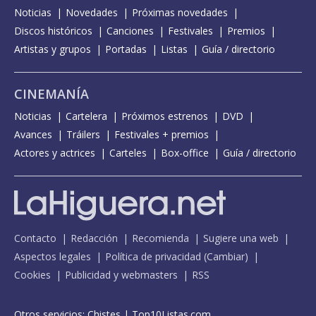
Noticias
Novedades
Próximas novedades
Discos históricos
Canciones
Festivales
Premios
Artistas y grupos
Portadas
Listas
Guía / directorio
CINEMANÍA
Noticias
Cartelera
Próximos estrenos
DVD
Avances
Tráilers
Festivales + premios
Actores y actrices
Carteles
Box-office
Guía / directorio
Contacto
Redacción
Recomienda
Sugiere una web
Aspectos legales
Política de privacidad
(
Cambiar
)
Cookies
Publicidad y webmasters
RSS
Otros servicios:
Chistes
|
Top10Listas.com