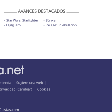
AVANCES DESTACADOS
Star Wars: Starfighter
Búnker
El jilguero
Ice age: En ebullición
mienda
Sugiere una web
 privacidad
(
Cambiar
)
Cookies
S
0Listas.com