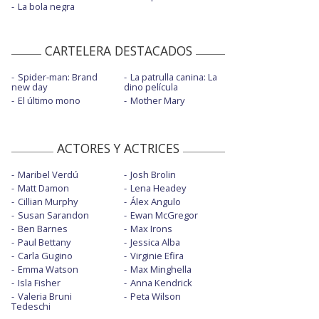
La bola negra
CARTELERA DESTACADOS
Spider-man: Brand
La patrulla canina: La
new day
dino película
El último mono
Mother Mary
ACTORES Y ACTRICES
Maribel Verdú
Josh Brolin
Matt Damon
Lena Headey
Cillian Murphy
Álex Angulo
Susan Sarandon
Ewan McGregor
Ben Barnes
Max Irons
Paul Bettany
Jessica Alba
Carla Gugino
Virginie Efira
Emma Watson
Max Minghella
Isla Fisher
Anna Kendrick
Valeria Bruni
Peta Wilson
Tedeschi