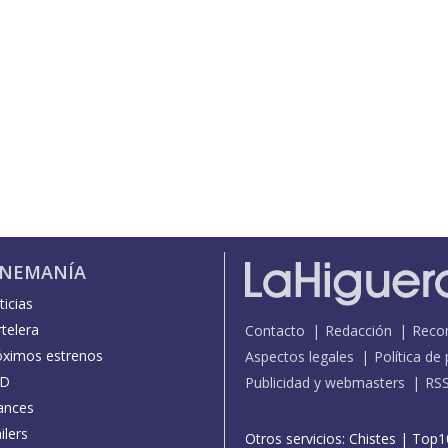
INEMANÍA
icias
telera
Contacto
Redacción
Reco
óximos estrenos
Aspectos legales
Política de
D
Publicidad y webmasters
RS
ances
ilers
Otros servicios:
Chistes
|
Top1