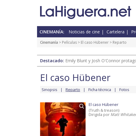
CINEMANÍA:
Noticias de cine
Cartelera
Pr
Cinemanía
> Películas >
El caso Hübener
> Reparto
Destacado:
Emily Blunt y Josh O'Connor protagon
El caso Hübener
Sinopsis
Reparto
Ficha técnica
Fotos
El caso Hübener
(Truth & treason)
Dirigida por
Matt Whitake