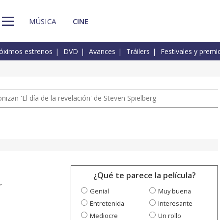
MÚSICA
CINE
óximos estrenos
DVD
Avances
Tráilers
Festivales y premi
izan 'El día de la revelación' de Steven Spielberg
¿Qué te parece la película?
r
Genial
Muy buena
Entretenida
Interesante
Mediocre
Un rollo