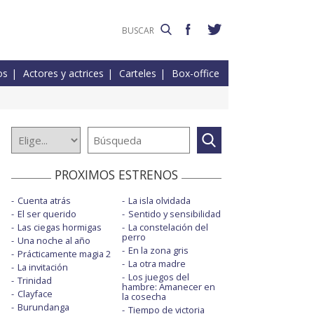
os
Actores y actrices
Carteles
Box-office
PROXIMOS ESTRENOS
Cuenta atrás
La isla olvidada
El ser querido
Sentido y sensibilidad
Las ciegas hormigas
La constelación del
perro
Una noche al año
En la zona gris
Prácticamente magia 2
La otra madre
La invitación
Los juegos del
Trinidad
hambre: Amanecer en
Clayface
la cosecha
Burundanga
Tiempo de victoria