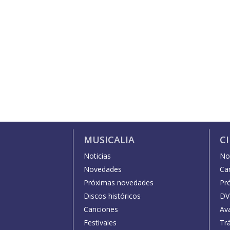
MUSICALIA
C
Noticias
Not
Novedades
Car
Próximas novedades
Pr
Discos históricos
DV
Canciones
Av
Festivales
Trá