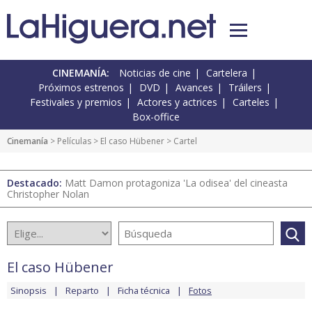
CINEMANÍA:
Noticias de cine
Cartelera
Próximos estrenos
DVD
Avances
Tráilers
Festivales y premios
Actores y actrices
Carteles
Box-office
Cinemanía
> Películas >
El caso Hübener
> Cartel
Destacado:
Matt Damon protagoniza 'La odisea' del cineasta
Christopher Nolan
El caso Hübener
Sinopsis
Reparto
Ficha técnica
Fotos