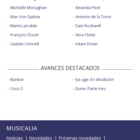
Michelle Monaghan
Amanda Peet
Max Von Sydow
Antonio de la Torre
Marta Larralde
Sam Rockwell
François Cluzet
Aina Clotet
Gaelan Connell
Adam Driver
AVANCES DESTACADOS
Búnker
Ice age: En ebullición
Coco 2
Dune: Parte tres
MUSICALIA
Noticias
Novedades
Próximas novedades