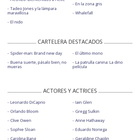
En la zona gris
Tadeo Jones y la lámpara
maravillosa
Whalefall
El nido
CARTELERA DESTACADOS
Spider-man: Brand new day
El último mono
Buena suerte, pásalo bien, no
La patrulla canina: La dino
mueras
película
ACTORES Y ACTRICES
Leonardo DiCaprio
Iain Glen
Orlando Bloom
Gregg Sulkin
Clive Owen
Anne Hathaway
Sophie Sloan
Eduardo Noriega
Carolina Bang
Geraldine Chaplin