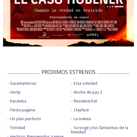
PROXIMOS ESTRENOS
Sacamantecas
Esta soledad
Verity
Noche de paz 2
Karateka
Resident Evil
Fiesta pagäna
Clayface
Un plan perfecto
La maleta
Trinidad
Scrooge y los fantasmas de la
Navidad
Hechizo: Bienvenidos a Hexe