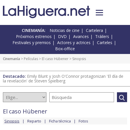
CINEMANÍA:
Noticias de cine
Cartelera
Próximos estrenos
DVD
Avances
Tráilers
Festivales y premios
Actores y actrices
Carteles
Box-office
Cinemanía
> Películas >
El caso Hübener
> Sinopsis
Destacado:
Emily Blunt y Josh O'Connor protagonizan 'El día de
la revelación' de Steven Spielberg
El caso Hübener
Sinopsis
Reparto
Ficha técnica
Fotos