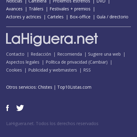
Noticias
Cartelera
Próximos estrenos
DVD
Avances
Tráilers
Festivales + premios
Actores y actrices
Carteles
Box-office
Guía / directorio
Contacto
Redacción
Recomienda
Sugiere una web
Aspectos legales
Política de privacidad
(
Cambiar
)
Cookies
Publicidad y webmasters
RSS
Otros servicios:
Chistes
|
Top10Listas.com
LaHiguera.net. Todos los derechos reservados