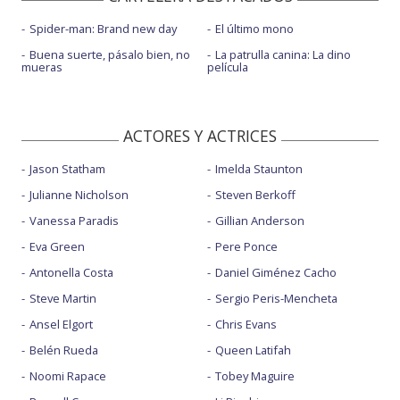
Spider-man: Brand new day
El último mono
Buena suerte, pásalo bien, no
La patrulla canina: La dino
mueras
película
ACTORES Y ACTRICES
Jason Statham
Imelda Staunton
Julianne Nicholson
Steven Berkoff
Vanessa Paradis
Gillian Anderson
Eva Green
Pere Ponce
Antonella Costa
Daniel Giménez Cacho
Steve Martin
Sergio Peris-Mencheta
Ansel Elgort
Chris Evans
Belén Rueda
Queen Latifah
Noomi Rapace
Tobey Maguire