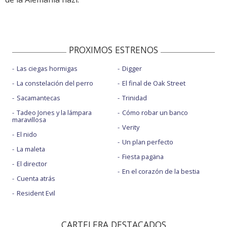
PROXIMOS ESTRENOS
Las ciegas hormigas
Digger
La constelación del perro
El final de Oak Street
Sacamantecas
Trinidad
Tadeo Jones y la lámpara
Cómo robar un banco
maravillosa
Verity
El nido
Un plan perfecto
La maleta
Fiesta pagäna
El director
En el corazón de la bestia
Cuenta atrás
Resident Evil
CARTELERA DESTACADOS