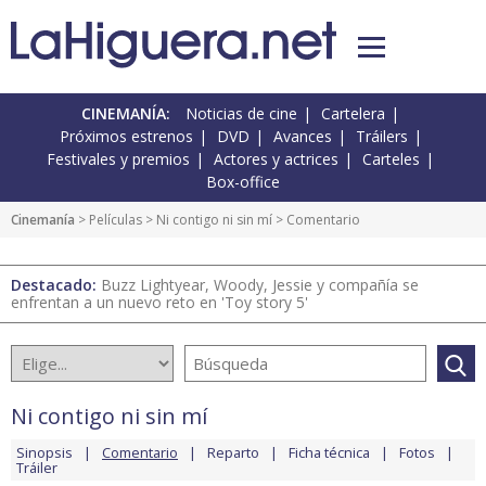
CINEMANÍA:
Noticias de cine
Cartelera
Próximos estrenos
DVD
Avances
Tráilers
Festivales y premios
Actores y actrices
Carteles
Box-office
Cinemanía
> Películas >
Ni contigo ni sin mí
> Comentario
Destacado:
Buzz Lightyear, Woody, Jessie y compañía se
enfrentan a un nuevo reto en 'Toy story 5'
Ni contigo ni sin mí
Sinopsis
Comentario
Reparto
Ficha técnica
Fotos
Tráiler