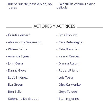
Buena suerte, pásalo bien, no
La patrulla canina: La dino
mueras
película
ACTORES Y ACTRICES
Úrsula Corberó
Lyna Khoudri
Alessandro Gassmann
Cara Delevingne
Willem Dafoe
Cate Blanchett
Amanda Bynes
Keanu Reeves
John Cena
Dianna Agron
Danny Glover
Rupert Friend
Lucía Jiménez
Luis Tosar
Eva Green
Olga Kurylenko
Ben Stiller
Goya Toledo
Stéphane De Groodt
Sterling Jerins