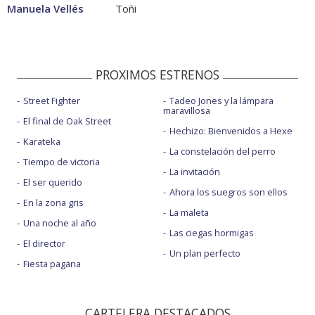
Manuela Vellés
Toñi
PROXIMOS ESTRENOS
Street Fighter
Tadeo Jones y la lámpara
maravillosa
El final de Oak Street
Hechizo: Bienvenidos a Hexe
Karateka
La constelación del perro
Tiempo de victoria
La invitación
El ser querido
Ahora los suegros son ellos
En la zona gris
La maleta
Una noche al año
Las ciegas hormigas
El director
Un plan perfecto
Fiesta pagäna
CARTELERA DESTACADOS