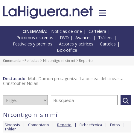
CINEMANÍA:
Noticias de cine
Cartelera
Próximos estrenos
DVD
Avances
Tráilers
Festivales y premios
Actores y actrices
Carteles
Box-office
Cinemanía
> Películas >
Ni contigo ni sin mí
> Reparto
Destacado:
Matt Damon protagoniza 'La odisea' del cineasta
Christopher Nolan
Ni contigo ni sin mí
Sinopsis
Comentario
Reparto
Ficha técnica
Fotos
Tráiler