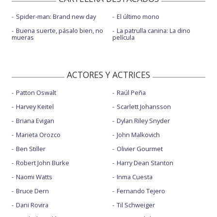
Spider-man: Brand new day
El último mono
Buena suerte, pásalo bien, no
La patrulla canina: La dino
mueras
película
ACTORES Y ACTRICES
Patton Oswalt
Raúl Peña
Harvey Keitel
Scarlett Johansson
Briana Evigan
Dylan Riley Snyder
Marieta Orozco
John Malkovich
Ben Stiller
Olivier Gourmet
Robert John Burke
Harry Dean Stanton
Naomi Watts
Inma Cuesta
Bruce Dern
Fernando Tejero
Dani Rovira
Til Schweiger