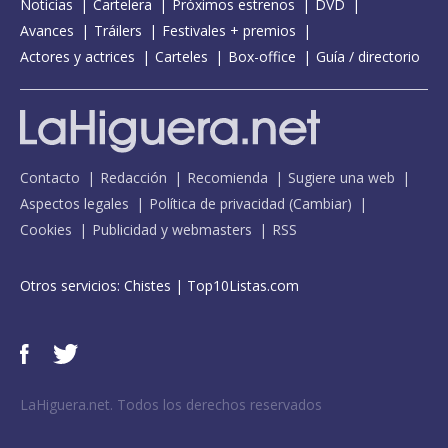
Noticias
Cartelera
Próximos estrenos
DVD
Avances
Tráilers
Festivales + premios
Actores y actrices
Carteles
Box-office
Guía / directorio
Contacto
Redacción
Recomienda
Sugiere una web
Aspectos legales
Política de privacidad
(
Cambiar
)
Cookies
Publicidad y webmasters
RSS
Otros servicios:
Chistes
|
Top10Listas.com
LaHiguera.net. Todos los derechos reservados