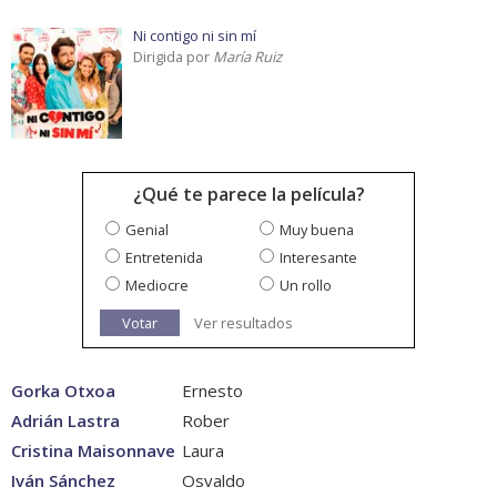
Ni contigo ni sin mí
Dirigida por
María Ruiz
¿Qué te parece la película?
Genial
Muy buena
Entretenida
Interesante
Mediocre
Un rollo
Votar
Ver resultados
Gorka Otxoa
Ernesto
Adrián Lastra
Rober
Cristina Maisonnave
Laura
Iván Sánchez
Osvaldo