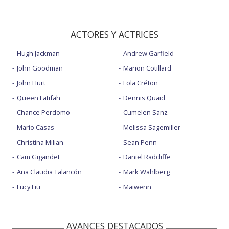
ACTORES Y ACTRICES
Hugh Jackman
Andrew Garfield
John Goodman
Marion Cotillard
John Hurt
Lola Créton
Queen Latifah
Dennis Quaid
Chance Perdomo
Cumelen Sanz
Mario Casas
Melissa Sagemiller
Christina Milian
Sean Penn
Cam Gigandet
Daniel Radcliffe
Ana Claudia Talancón
Mark Wahlberg
Lucy Liu
Maïwenn
AVANCES DESTACADOS