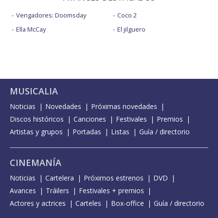
Vengadores: Doomsday
Coco 2
Ella McCay
El jilguero
MUSICALIA
Noticias
Novedades
Próximas novedades
Discos históricos
Canciones
Festivales
Premios
Artistas y grupos
Portadas
Listas
Guía / directorio
CINEMANÍA
Noticias
Cartelera
Próximos estrenos
DVD
Avances
Tráilers
Festivales + premios
Actores y actrices
Carteles
Box-office
Guía / directorio