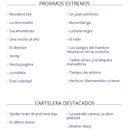
PROXIMOS ESTRENOS
Resident Evil
Un plan perfecto
La otra madre
Burundanga
Sacamantecas
La bola negra
Una noche al año
El nido
El director
Los juegos del hambre:
Amanecer en la cosecha
Verity
Tadeo Jones y la lámpara
maravillosa
Fiesta pagäna
Tiempo de victoria
La maleta
Hechizo: Bienvenidos a Hexe
Esta soledad
CARTELERA DESTACADOS
Spider-man: Brand new day
La patrulla canina: La dino
película
El último mono
Mother Mary