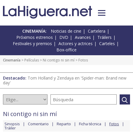
CINEMANÍA:
Noticias de cine
Cartelera
Próximos estrenos
DVD
Avances
Tráilers
Festivales y premios
Actores y actrices
Carteles
Box-office
Cinemanía
> Películas >
Ni contigo ni sin mí
> Fotos
Destacado:
Tom Holland y Zendaya en 'Spider-man: Brand new
day'
Ni contigo ni sin mí
Sinopsis
Comentario
Reparto
Ficha técnica
Fotos
Tráiler