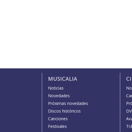
MUSICALIA
C
Noticias
Not
Novedades
Car
Próximas novedades
Pr
Discos históricos
DV
Canciones
Av
Festivales
Trá