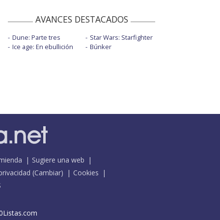
AVANCES DESTACADOS
Dune: Parte tres
Star Wars: Starfighter
Ice age: En ebullición
Búnker
mienda
Sugiere una web
 privacidad
(
Cambiar
)
Cookies
S
0Listas.com