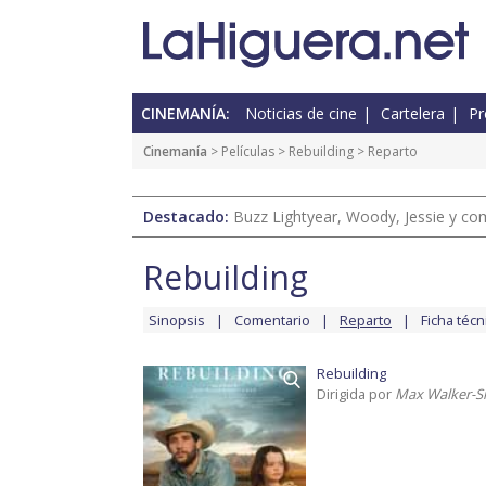
CINEMANÍA:
Noticias de cine
Cartelera
Pr
Cinemanía
> Películas >
Rebuilding
> Reparto
Destacado:
Buzz Lightyear, Woody, Jessie y com
Rebuilding
Sinopsis
Comentario
Reparto
Ficha técn
Rebuilding
Dirigida por
Max Walker-S