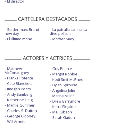
El director
CARTELERA DESTACADOS
Spider-man: Brand
La patrulla canina: La
new day
dino película
El último mono
Mother Mary
ACTORES Y ACTRICES
Matthew
Guy Pearce
McConaughey
Margot Robbie
Franka Potente
Kodi Smit-McPhee
Cate Blanchett
Dylan Sprouse
Imogen Poots
Angelina Jolie
Andy Samberg
Marisa Miller
Katherine Heigl
Drew Barrymore
Mamie Gummer
Karra Elejalde
Charles S. Dutton
Mel Gibson
George Clooney
Sarah Gadon
Will Arnett