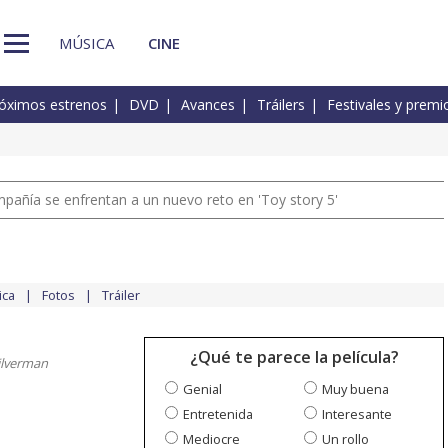
MÚSICA
CINE
óximos estrenos
DVD
Avances
Tráilers
Festivales y premi
pañía se enfrentan a un nuevo reto en 'Toy story 5'
ica
Fotos
Tráiler
¿Qué te parece la película?
ilverman
Genial
Muy buena
Entretenida
Interesante
Mediocre
Un rollo