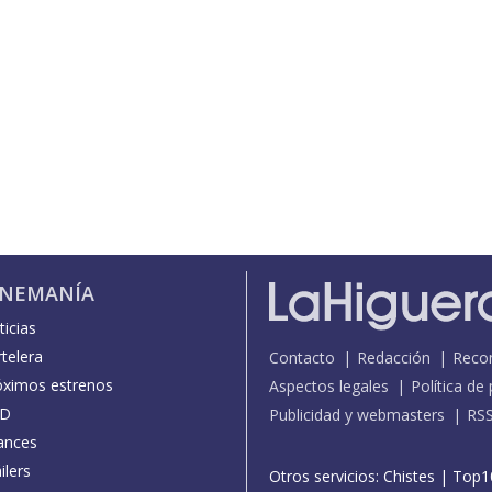
INEMANÍA
icias
telera
Contacto
Redacción
Reco
óximos estrenos
Aspectos legales
Política de
D
Publicidad y webmasters
RS
ances
ilers
Otros servicios:
Chistes
|
Top1