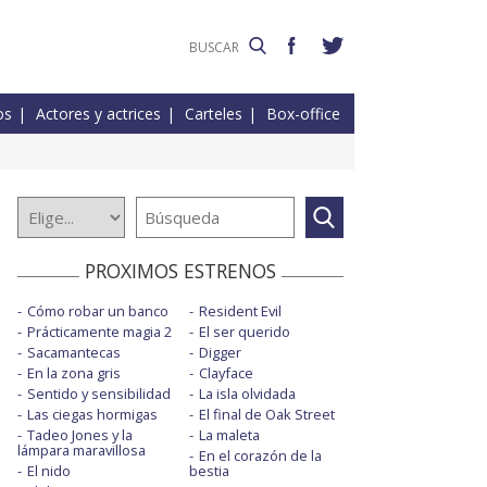
os
Actores y actrices
Carteles
Box-office
PROXIMOS ESTRENOS
Cómo robar un banco
Resident Evil
Prácticamente magia 2
El ser querido
Sacamantecas
Digger
En la zona gris
Clayface
Sentido y sensibilidad
La isla olvidada
Las ciegas hormigas
El final de Oak Street
Tadeo Jones y la
La maleta
lámpara maravillosa
En el corazón de la
El nido
bestia