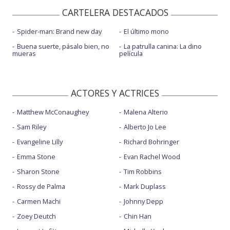
CARTELERA DESTACADOS
Spider-man: Brand new day
El último mono
Buena suerte, pásalo bien, no
La patrulla canina: La dino
mueras
película
ACTORES Y ACTRICES
Matthew McConaughey
Malena Alterio
Sam Riley
Alberto Jo Lee
Evangeline Lilly
Richard Bohringer
Emma Stone
Evan Rachel Wood
Sharon Stone
Tim Robbins
Rossy de Palma
Mark Duplass
Carmen Machi
Johnny Depp
Zoey Deutch
Chin Han