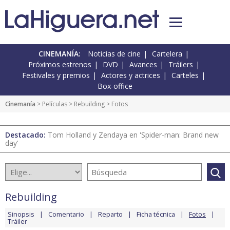
CINEMANÍA:
Noticias de cine
Cartelera
Próximos estrenos
DVD
Avances
Tráilers
Festivales y premios
Actores y actrices
Carteles
Box-office
Cinemanía
> Películas >
Rebuilding
> Fotos
Destacado:
Tom Holland y Zendaya en 'Spider-man: Brand new
day'
Rebuilding
Sinopsis
Comentario
Reparto
Ficha técnica
Fotos
Tráiler