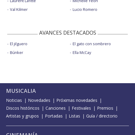
Laurent Lafitte
Michelle Yeoh
Val Kilmer
Lucio Romero
AVANCES DESTACADOS
El jilguero
El gato con sombrero
Búnker
Ella McCay
MUSICALIA
Noticias
Novedades
Próximas novedades
Discos históricos
Canciones
Festivales
Premios
Artistas y grupos
Portadas
Listas
Guía / directorio