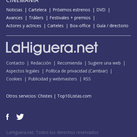
CINEMANÍA
Noticias
Cartelera
Próximos estrenos
DVD
Avances
Tráilers
Festivales + premios
Actores y actrices
Carteles
Box-office
Guía / directorio
Contacto
Redacción
Recomienda
Sugiere una web
Aspectos legales
Política de privacidad
(
Cambiar
)
Cookies
Publicidad y webmasters
RSS
Otros servicios:
Chistes
|
Top10Listas.com
LaHiguera.net. Todos los derechos reservados