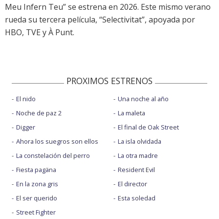
Meu Infern Teu” se estrena en 2026. Este mismo verano
rueda su tercera película, “Selectivitat”, apoyada por
HBO, TVE y À Punt.
PROXIMOS ESTRENOS
El nido
Una noche al año
Noche de paz 2
La maleta
Digger
El final de Oak Street
Ahora los suegros son ellos
La isla olvidada
La constelación del perro
La otra madre
Fiesta pagäna
Resident Evil
En la zona gris
El director
El ser querido
Esta soledad
Street Fighter