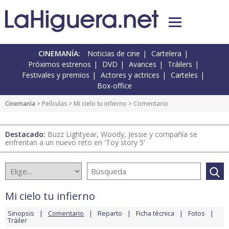
CINEMANÍA:
Noticias de cine
Cartelera
Próximos estrenos
DVD
Avances
Tráilers
Festivales y premios
Actores y actrices
Carteles
Box-office
Cinemanía
> Películas >
Mi cielo tu infierno
> Comentario
Destacado:
Buzz Lightyear, Woody, Jessie y compañía se
enfrentan a un nuevo reto en 'Toy story 5'
Mi cielo tu infierno
Sinopsis
Comentario
Reparto
Ficha técnica
Fotos
Tráiler