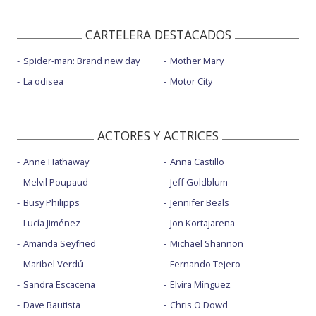
CARTELERA DESTACADOS
Spider-man: Brand new day
Mother Mary
La odisea
Motor City
ACTORES Y ACTRICES
Anne Hathaway
Anna Castillo
Melvil Poupaud
Jeff Goldblum
Busy Philipps
Jennifer Beals
Lucía Jiménez
Jon Kortajarena
Amanda Seyfried
Michael Shannon
Maribel Verdú
Fernando Tejero
Sandra Escacena
Elvira Mínguez
Dave Bautista
Chris O'Dowd