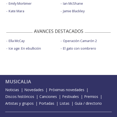
Emily Mortimer
Ian McShane
Kate Mara
Jamie Blackley
AVANCES DESTACADOS
Ella McCay
Operación Camarón 2
Ice age: En ebullición
El gato con sombrero
MUSICALIA
Noticias
Novedades
Próximas novedades
Discos históricos
Canciones
Festivales
Premios
Artistas y grupos
Portadas
Listas
Guía / directorio