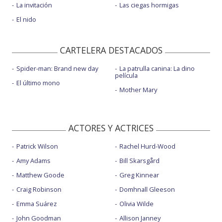
La invitación
Las ciegas hormigas
El nido
CARTELERA DESTACADOS
Spider-man: Brand new day
La patrulla canina: La dino
película
El último mono
Mother Mary
ACTORES Y ACTRICES
Patrick Wilson
Rachel Hurd-Wood
Amy Adams
Bill Skarsgård
Matthew Goode
Greg Kinnear
Craig Robinson
Domhnall Gleeson
Emma Suárez
Olivia Wilde
John Goodman
Allison Janney