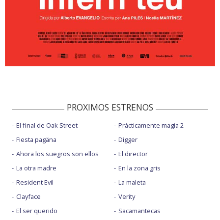
PROXIMOS ESTRENOS
El final de Oak Street
Prácticamente magia 2
Fiesta pagäna
Digger
Ahora los suegros son ellos
El director
La otra madre
En la zona gris
Resident Evil
La maleta
Clayface
Verity
El ser querido
Sacamantecas