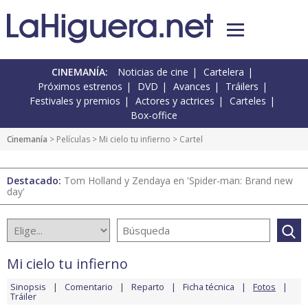
CINEMANÍA:
Noticias de cine
Cartelera
Próximos estrenos
DVD
Avances
Tráilers
Festivales y premios
Actores y actrices
Carteles
Box-office
Cinemanía
> Películas >
Mi cielo tu infierno
> Cartel
Destacado:
Tom Holland y Zendaya en 'Spider-man: Brand new
day'
Mi cielo tu infierno
Sinopsis
Comentario
Reparto
Ficha técnica
Fotos
Tráiler