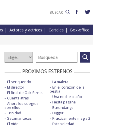
os
Actores y actrices
Carteles
Box-office
PROXIMOS ESTRENOS
El ser querido
La maleta
El director
En el corazón de la
bestia
El final de Oak Street
Una noche al año
Cuenta atrás
Fiesta pagäna
Ahora los suegros
son ellos
Burundanga
Trinidad
Digger
Sacamantecas
Prácticamente magia 2
El nido
Esta soledad