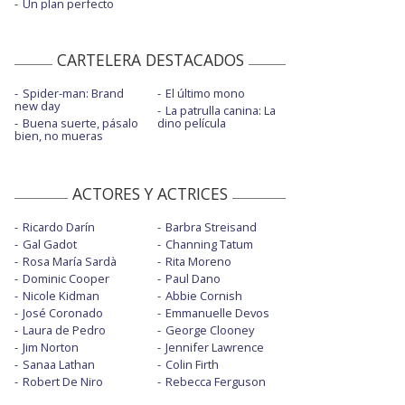
Un plan perfecto
CARTELERA DESTACADOS
Spider-man: Brand
El último mono
new day
La patrulla canina: La
Buena suerte, pásalo
dino película
bien, no mueras
ACTORES Y ACTRICES
Ricardo Darín
Barbra Streisand
Gal Gadot
Channing Tatum
Rosa María Sardà
Rita Moreno
Dominic Cooper
Paul Dano
Nicole Kidman
Abbie Cornish
José Coronado
Emmanuelle Devos
Laura de Pedro
George Clooney
Jim Norton
Jennifer Lawrence
Sanaa Lathan
Colin Firth
Robert De Niro
Rebecca Ferguson