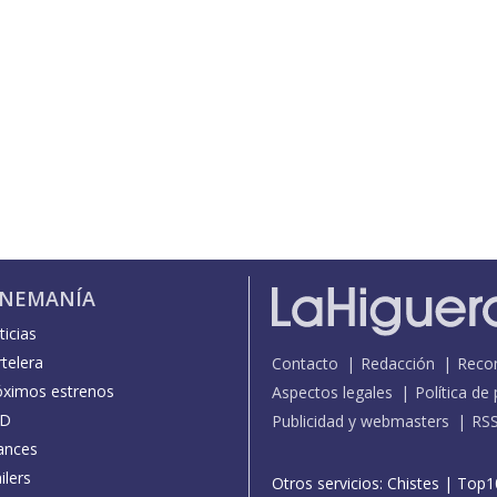
INEMANÍA
icias
telera
Contacto
Redacción
Reco
óximos estrenos
Aspectos legales
Política de
D
Publicidad y webmasters
RS
ances
ilers
Otros servicios:
Chistes
|
Top1