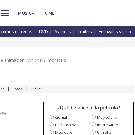
MÚSICA
CINE
óximos estrenos
DVD
Avances
Tráilers
Festivales y premi
a de animación 'Minions & monsters'
ica
Fotos
Tráiler
¿Qué te parece la película?
elio
Genial
Muy buena
Entretenida
Interesante
Mediocre
Un rollo