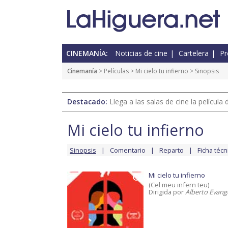
CINEMANÍA:
Noticias de cine
Cartelera
Pr
Cinemanía
> Películas >
Mi cielo tu infierno
> Sinopsis
Destacado:
Llega a las salas de cine la películ
Mi cielo tu infierno
Sinopsis
Comentario
Reparto
Ficha técn
Mi cielo tu infierno
(Cel meu infern teu)
Dirigida por
Alberto Evang