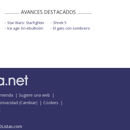
AVANCES DESTACADOS
Star Wars: Starfighter
Shrek 5
Ice age: En ebullición
El gato con sombrero
mienda
Sugiere una web
 privacidad
(
Cambiar
)
Cookies
S
0Listas.com