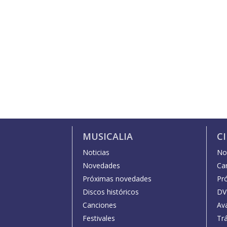
MUSICALIA
C
Noticias
Not
Novedades
Car
Próximas novedades
Pr
Discos históricos
DV
Canciones
Av
Festivales
Trá