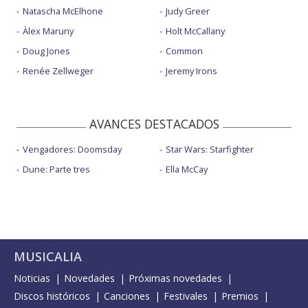
Natascha McElhone
Judy Greer
Àlex Maruny
Holt McCallany
Doug Jones
Common
Renée Zellweger
Jeremy Irons
AVANCES DESTACADOS
Vengadores: Doomsday
Star Wars: Starfighter
Dune: Parte tres
Ella McCay
MUSICALIA
Noticias
Novedades
Próximas novedades
Discos históricos
Canciones
Festivales
Premios