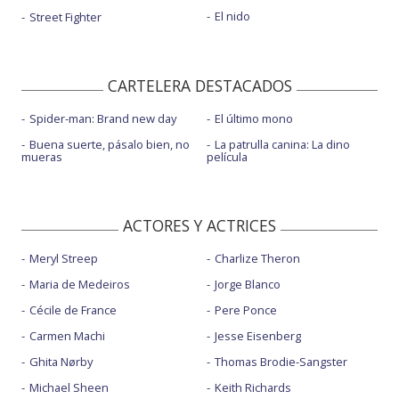
El nido
Street Fighter
CARTELERA DESTACADOS
Spider-man: Brand new day
El último mono
Buena suerte, pásalo bien, no
La patrulla canina: La dino
mueras
película
ACTORES Y ACTRICES
Meryl Streep
Charlize Theron
Maria de Medeiros
Jorge Blanco
Cécile de France
Pere Ponce
Carmen Machi
Jesse Eisenberg
Ghita Nørby
Thomas Brodie-Sangster
Michael Sheen
Keith Richards