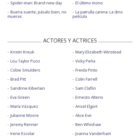
Spider-man: Brand new day
El último mono
Buena suerte, pásalo bien, no
La patrulla canina: La dino
mueras
película
ACTORES Y ACTRICES
Kristin Kreuk
Mary Elizabeth Winstead
Lou Taylor Pucci
Vicky Peña
Cobie Smulders
Freida Pinto
Brad Pitt
Colin Farrell
Sandrine Kiberlain
Sam Claflin
Eva Green
Ernesto Alterio
María Vázquez
Ansel Elgort
Julianne Moore
Alice Eve
Jeremy Renner
Ben Whishaw
Irene Escolar
Joanna Vanderham