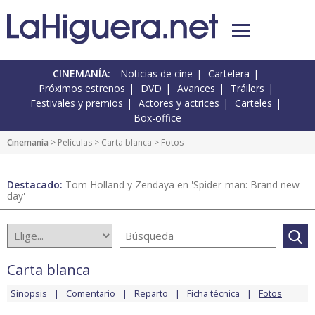
CINEMANÍA:
Noticias de cine
Cartelera
Próximos estrenos
DVD
Avances
Tráilers
Festivales y premios
Actores y actrices
Carteles
Box-office
Cinemanía
> Películas >
Carta blanca
> Fotos
Destacado:
Tom Holland y Zendaya en 'Spider-man: Brand new
day'
Carta blanca
Sinopsis
Comentario
Reparto
Ficha técnica
Fotos