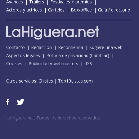
Avances
Tráilers
Festivales + premios
Actores y actrices
Carteles
Box-office
Guía / directorio
Contacto
Redacción
Recomienda
Sugiere una web
Aspectos legales
Política de privacidad
(
Cambiar
)
Cookies
Publicidad y webmasters
RSS
Otros servicios:
Chistes
|
Top10Listas.com
LaHiguera.net. Todos los derechos reservados