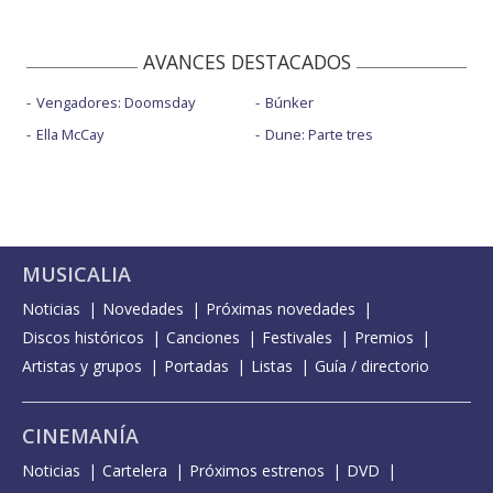
AVANCES DESTACADOS
Vengadores: Doomsday
Búnker
Ella McCay
Dune: Parte tres
MUSICALIA
Noticias
Novedades
Próximas novedades
Discos históricos
Canciones
Festivales
Premios
Artistas y grupos
Portadas
Listas
Guía / directorio
CINEMANÍA
Noticias
Cartelera
Próximos estrenos
DVD