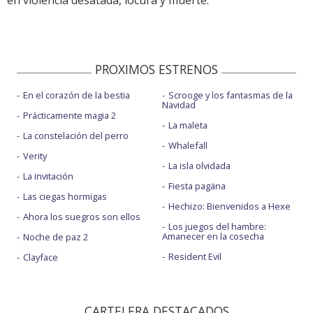
en violencia desatada, locura y muerte.
PROXIMOS ESTRENOS
En el corazón de la bestia
Scrooge y los fantasmas de la
Navidad
Prácticamente magia 2
La maleta
La constelación del perro
Whalefall
Verity
La isla olvidada
La invitación
Fiesta pagäna
Las ciegas hormigas
Hechizo: Bienvenidos a Hexe
Ahora los suegros son ellos
Los juegos del hambre:
Amanecer en la cosecha
Noche de paz 2
Resident Evil
Clayface
CARTELERA DESTACADOS