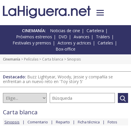
CINEMANÍA:
Noticias de cine
Cartelera
Próximos estrenos
DVD
Avances
Tráilers
Festivales y premios
Actores y actrices
Carteles
Box-office
Cinemanía
> Películas >
Carta blanca
> Sinopsis
Destacado:
Buzz Lightyear, Woody, Jessie y compañía se
enfrentan a un nuevo reto en 'Toy story 5'
Carta blanca
Sinopsis
Comentario
Reparto
Ficha técnica
Fotos