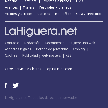
Noticias
Cartelera
Próximos estrenos
DVD
Avances
Tráilers
Festivales + premios
Actores y actrices
Carteles
Box-office
Guía / directorio
Contacto
Redacción
Recomienda
Sugiere una web
Aspectos legales
Política de privacidad
(
Cambiar
)
Cookies
Publicidad y webmasters
RSS
Otros servicios:
Chistes
|
Top10Listas.com
LaHiguera.net. Todos los derechos reservados