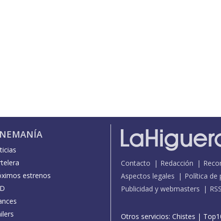
INEMANÍA
icias
telera
Contacto
Redacción
Reco
óximos estrenos
Aspectos legales
Política de
D
Publicidad y webmasters
RS
ances
ilers
Otros servicios:
Chistes
|
Top1