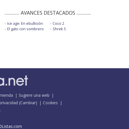
AVANCES DESTACADOS
Ice age: En ebullición
Coco 2
El gato con sombrero
Shrek 5
mienda
Sugiere una web
 privacidad
(
Cambiar
)
Cookies
S
0Listas.com