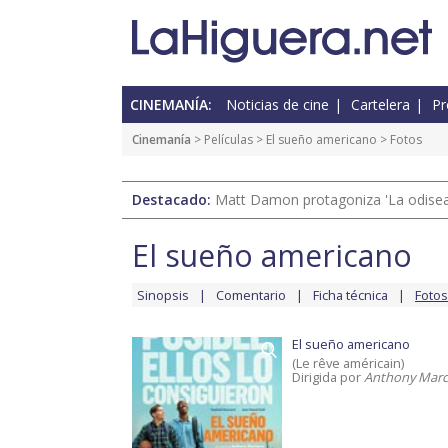
CINEMANÍA:
Noticias de cine
Cartelera
Pr
Cinemanía
> Películas >
El sueño americano
> Fotos
Destacado:
Matt Damon protagoniza 'La odisea'
El sueño americano
Sinopsis
Comentario
Ficha técnica
Fotos
El sueño americano
(Le rêve américain)
Dirigida por
Anthony Marc