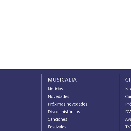
MUSICALIA
C
Noticias
Not
Novedades
Car
Próximas novedades
Pr
Discos históricos
DV
Canciones
Av
Festivales
Trá