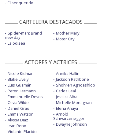
El ser querido
CARTELERA DESTACADOS
Spider-man: Brand
Mother Mary
new day
Motor City
La odisea
ACTORES Y ACTRICES
Nicole Kidman
Annika Hallin
Blake Lively
Jackson Rathbone
Luis Guzmán
Shohreh Aghdashloo
Peter Hermann
Carlos Leal
Emmanuelle Devos
Jessica Alba
Olivia Wilde
Michelle Monaghan
Daniel Grao
Elena Anaya
Emma Watson
Arnold
Schwarzenegger
Alyssa Diaz
Dwayne Johnson
Jean Reno
Violante Placido