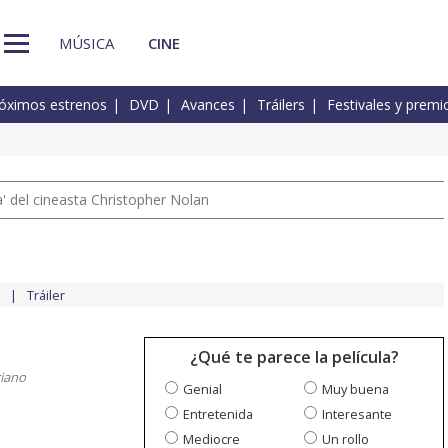
MÚSICA
CINE
óximos estrenos
DVD
Avances
Tráilers
Festivales y premi
 del cineasta Christopher Nolan
Tráiler
¿Qué te parece la película?
iano
Genial
Muy buena
Entretenida
Interesante
Mediocre
Un rollo