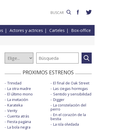
os
Actores y actrices
Carteles
Box-office
PROXIMOS ESTRENOS
Trinidad
El final de Oak Street
La otra madre
Las ciegas hormigas
El último mono
Sentido y sensibilidad
La invitación
Digger
Karateka
La constelación del
perro
Verity
En el corazón de la
Cuenta atrás
bestia
Fiesta pagäna
La isla olvidada
La bola negra