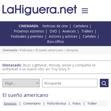
CINEMANÍA:
Noticias de cine
Cartelera
Próximos estrenos
DVD
Avances
Tráilers
Festivales y premios
Actores y actrices
Carteles
Box-office
Cinemanía
> Películas >
El sueño americano
> Sinopsis
Destacado:
Buzz Lightyear, Woody, Jessie y compañía se
enfrentan a un nuevo reto en 'Toy story 5'
El sueño americano
Sinopsis
Comentario
Ficha técnica
Fotos
Tráiler