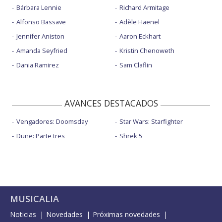
Bárbara Lennie
Richard Armitage
Alfonso Bassave
Adèle Haenel
Jennifer Aniston
Aaron Eckhart
Amanda Seyfried
Kristin Chenoweth
Dania Ramirez
Sam Claflin
AVANCES DESTACADOS
Vengadores: Doomsday
Star Wars: Starfighter
Dune: Parte tres
Shrek 5
MUSICALIA
Noticias
Novedades
Próximas novedades