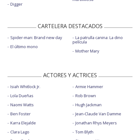
Digger
CARTELERA DESTACADOS
Spider-man: Brand new day
La patrulla canina: La dino
película
El último mono
Mother Mary
ACTORES Y ACTRICES
Isiah Whitlock Jr.
Armie Hammer
Lola Dueñas
Rob Brown
Naomi Watts
Hugh Jackman
Ben Foster
Jean-Claude Van Damme
Karra Elejalde
Jonathan Rhys Meyers
Clara Lago
Tom Blyth