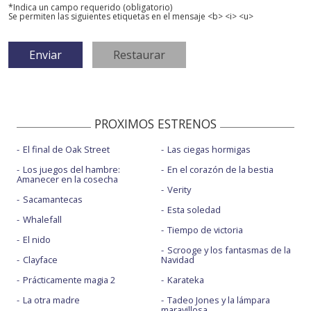
*Indica un campo requerido (obligatorio)
Se permiten las siguientes etiquetas en el mensaje <b> <i> <u>
PROXIMOS ESTRENOS
El final de Oak Street
Las ciegas hormigas
Los juegos del hambre:
En el corazón de la bestia
Amanecer en la cosecha
Verity
Sacamantecas
Esta soledad
Whalefall
Tiempo de victoria
El nido
Scrooge y los fantasmas de la
Clayface
Navidad
Prácticamente magia 2
Karateka
La otra madre
Tadeo Jones y la lámpara
maravillosa