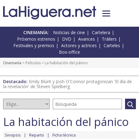
CINEMANÍA:
Noticias de cine
Cartelera
Próximos estrenos
DVD
Avances
Tráilers
Festivales y premios
Actores y actrices
Carteles
Box-office
Cinemanía
> Películas > La habitación del pánico
Destacado:
Emily Blunt y Josh O'Connor protagonizan 'El día de
la revelación' de Steven Spielberg
La habitación del pánico
Sinopsis
Reparto
Ficha técnica