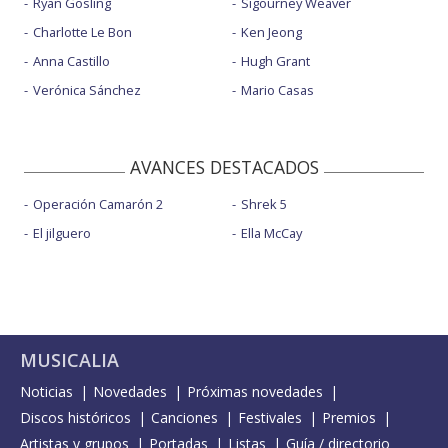
Ryan Gosling
Sigourney Weaver
Charlotte Le Bon
Ken Jeong
Anna Castillo
Hugh Grant
Verónica Sánchez
Mario Casas
AVANCES DESTACADOS
Operación Camarón 2
Shrek 5
El jilguero
Ella McCay
MUSICALIA
Noticias
Novedades
Próximas novedades
Discos históricos
Canciones
Festivales
Premios
Artistas y grupos
Portadas
Listas
Guía / directorio